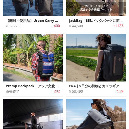
【開封・使用品】Urban Carry System｜耐久性・オーガナイズ・アクセス性に優れ都市生活に最適なトート・バックパック「アーバンキャリーシステム」
JackBag｜35Lバックパックに変身する多機能ジャケット「ジャックバッグ」
+400
+1123
¥ 37,290
¥ 44,590
Premji Backpack｜アジア文化を伝承する生地を使ったエスニックバックパック「プレムジ」
ERA｜5日分の荷物とカメラギアを収納可能な大容量トラベルバックパック「エラ」
+202
+539
販売終了
¥ 53,490