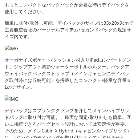
もっとコンパクトなバックパックが必要な時はデイパックを
使用してください。
簡単に取付/取外し可能。デイパックのサイズは33x20x9cmで
主要航空会社のパーソナルアイテム/セカンドバッグの規定サ
イズ内です。
オーガナイズポケット/クッション材入りiPadコンパートメン
ト、ジップアウト調節ウォーターボトルホルダー、パックア
ウェイバックパックストラップ（メインキャビンにデイバッ
グ取付時には収納可能）を搭載したコンパクト/軽量な容量６
Lのデザイン。
デイバッグはスプリングクランプを介してメインハイブリッ
ドバッグに取り付け可能。、確実な固定/取り外しも簡単。互
いに接続できるバッグセット設計においては安定性が重要。
そのため、メインCabin X Hybrid（キャビンXハイブリッド）
は、パンパンのデイバッグが取り付けられてもずれません。