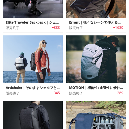
Elite Traveler Backpack｜シェルフ/ドロワー付きバックパック「エリートトラベルバックパック」
Errant｜様々なシーンで使えるミニマルデザインEDCバックパック「エラン」
+383
+1680
販売終了
販売終了
Artichoke｜そのままシェルフとして使えるトラベルバックパック「アーティチョーク」
MOTION｜機能性/通気性に優れたデザインバックパック「モーション」
+345
+289
販売終了
販売終了