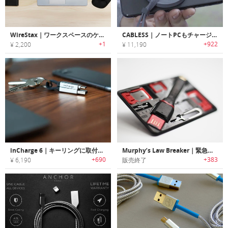
WireStax｜ワークスペースのケーブルをスッキリ整理できるケーブルオーガナイザー
CABLESS｜ノートPCもチャージ可能な15-in-1充電ケーブル「ケーブレス」
+1
+922
¥ 2,200
¥ 11,190
inCharge 6｜キーリングに取付け可能なマルチチャージングケーブル「インチャージ6」
Murphy’s Law Breaker｜緊急時にも安心なカードサイズマルチガジェットツール「マーフィーズローブレーカー」
+690
+383
¥ 6,190
販売終了