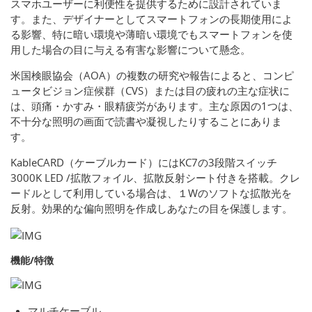
スマホユーザーに利便性を提供するために設計されていま
す。また、デザイナーとしてスマートフォンの長期使用によ
る影響、特に暗い環境や薄暗い環境でもスマートフォンを使
用した場合の目に与える有害な影響について懸念。
米国検眼協会（AOA）の複数の研究や報告によると、コンピ
ュータビジョン症候群（CVS）または目の疲れの主な症状に
は、頭痛・かすみ・眼精疲労があります。主な原因の1つは、
不十分な照明の画面で読書や凝視したりすることにありま
す。
KableCARD（ケーブルカード）にはKC7の3段階スイッチ
3000K LED /拡散フォイル、拡散反射シート付きを搭載。クレ
ードルとして利用している場合は、１Wのソフトな拡散光を
反射。効果的な偏向照明を作成しあなたの目を保護します。
機能/特徴
マルチケーブル