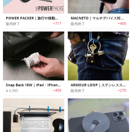
POWER PACKER｜旅行や移動中に邪魔になるケーブル/電源やアクセサリーをスッキリ収納するオーガナイズパック「パワーパッカー」
MACNETO｜マルチデバイス対応高速チャージ/データ転送マグネットケーブル「マックニート」
+717
+460
販売終了
販売終了
Snap Back 18W｜iPad・iPhoneの充電ケーブル巻き付けてコンパクトにまとめられるチャージャーワインダー「スナップバック」
ARMOUR LOOP｜ステンレススチール製ループデザインLightningケーブル「アーマーループ」
+409
+270
¥ 4,390
販売終了