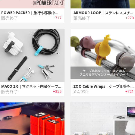
POWER PACKER｜旅行や移動中に邪魔になるケーブル/電源やアクセサリーをスッキリ収納するオーガナイズパック「パワーパッカー」
ARMOUR LOOP｜ステンレススチール製ループデザインLightningケーブル「アーマーループ」
販売終了
販売終了
+717
+270
MACO 2.0｜マグネット内蔵ケーブルオーガナイザー「マコ2.0｣
ZOO Cable Wraps｜ケーブル等をスッキリまとめるアニマルデザインオーガナイザー「ズーケーブル」
販売終了
¥ 4,990
+355
+721