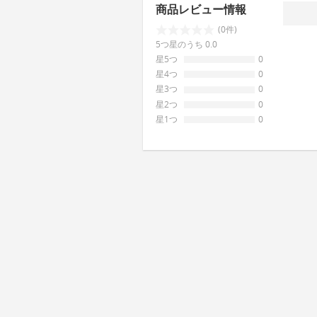
商品レビュー情報
(0件)
5つ星のうち 0.0
星5つ
0
星4つ
0
星3つ
0
星2つ
0
星1つ
0