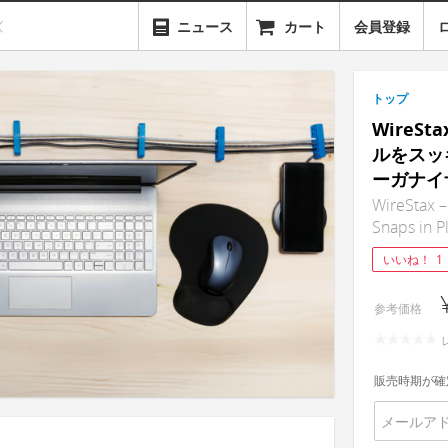
ニュース
カート
会員登録
トップ
WireS
ルをスッ
ーガナイ
WireStax –
Snaps in P
いいね！
1
参考価格
販売時期が確