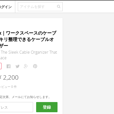
ログイン
tax｜ワークスペースのケーブ
キリ整理できるケーブルオ
ザー
 The Sleek Cable Organizer That
lace
¥ 2,200
レビュー
0
件
定次第、メールにてお知らせします。
登録