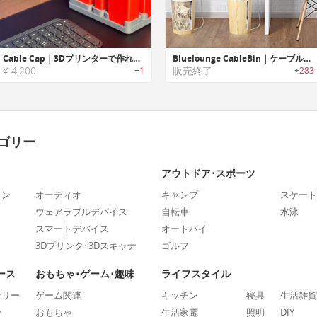
Cable Cap｜3Dプリンターで作れるケーブル収納ケース
Bluelounge CableBin｜ケーブルを目立たない様にすっきりと収納するケーブルオーガナイザー
¥ 4,200
販売終了
+1
+283
ゴリー
アウトドア･スポーツ
ォン
オーディオ
キャンプ
スケート
ウェアラブルデバイス
自転車
水泳
スマートデバイス
オートバイ
3Dプリンタ･3Dスキャナ
ゴルフ
ース
おもちゃ･ゲーム･趣味
ライフスタイル
ナリー
ゲーム関連
キッチン
寝具
生活雑貨
ー
おもちゃ
生活家電
照明
DIY