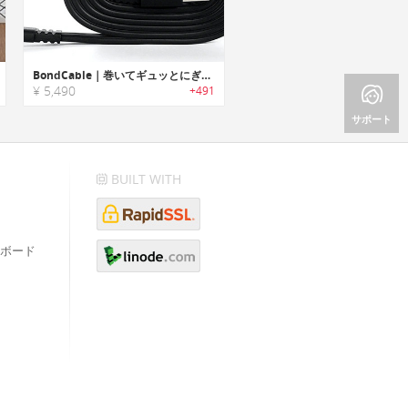
BondCable｜巻いてギュッとにぎると形状をキープする充電ケーブル「ボンドケーブル」
¥ 5,490
+491
サポート
BUILT WITH
ボード