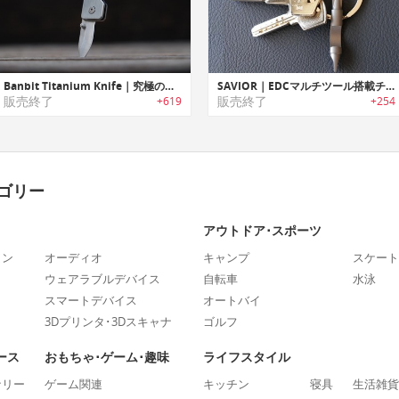
Banbit Titanium Knife｜究極のチタン製キーチェーンナイフ「バンディッド」
SAVIOR｜EDCマルチツール搭載チタン製キーリング「セービアー」
販売終了
販売終了
+619
+254
ゴリー
アウトドア･スポーツ
ォン
オーディオ
キャンプ
スケート
ウェアラブルデバイス
自転車
水泳
スマートデバイス
オートバイ
3Dプリンタ･3Dスキャナ
ゴルフ
ース
おもちゃ･ゲーム･趣味
ライフスタイル
ナリー
ゲーム関連
キッチン
寝具
生活雑貨