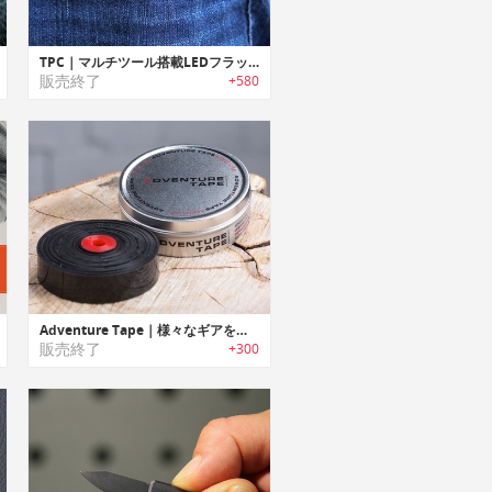
TPC｜マルチツール搭載LEDフラッシュライト付きポケットクリップ「TPC」
販売終了
+580
Adventure Tape｜様々なギアを修復可能な多用途テープ「アドベンチャーテープ」
販売終了
+300