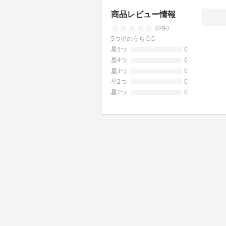
商品レビュー情報
(0件)
5つ星のうち 0.0
星5つ
0
星4つ
0
星3つ
0
星2つ
0
星1つ
0