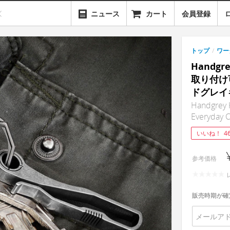
ニュース
カート
会員登録
トップ
/
ワー
Handg
取り付け
ドグレイ
Handgrey 
Everyday C
いいね！
4
参考価格
販売時期が確