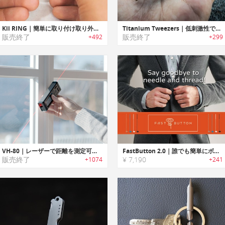
Kii RING｜簡単に取り付け取り外し可能なキーリング「キイリング」
Titanium Tweezers｜低刺激性で安全なチタン製ピンセット
販売終了
販売終了
+492
+299
VH-80｜レーザーで距離を測定可能なスマートメジャー「VH-80」
FastButton 2.0｜誰でも簡単にボタン付け可能な糸つきプラスチックニードル「ファストボタン」
販売終了
¥ 7,190
+1074
+241