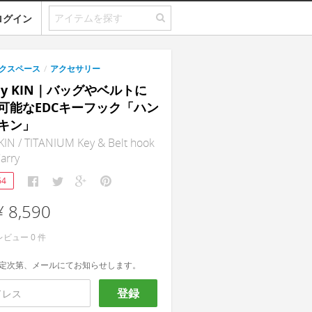
ログイン
クスペース
/
アクセサリー
rey KIN｜バッグやベルトに
可能なEDCキーフック「ハン
キン」
KIN / TITANIUM Key & Belt hook
arry
64
¥ 8,590
レビュー
0
件
定次第、メールにてお知らせします。
登録