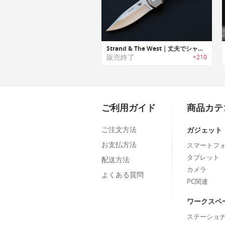
Strand & The West｜丈夫でシャープな切れ味のチタニウムEDCポケットナイフ
販売終了
+210
ご利用ガイド
商品カテ
ご注文方法
ガジェット
お支払方法
スマートフ
タブレット
配送方法
カメラ
よくある質問
PC関連
ワークスペ
ステーショ