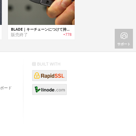
BLADE｜キーチェーンにつけて持ち運び可能なチタン製EDCナイフ「ブレード」
販売終了
+778
サポート
BUILT WITH
ボード