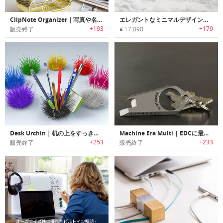
ClipNote Organizer｜写真や名刺をディスプレイ可能なペーパークリップデザインオーガナイザー
エレガントなミニマルデザインデスクオーガナイザー「DESKAPE（デスケープ）」
+193
+179
販売終了
¥ 17,890
Desk Urchin｜机の上をすっきり収納するウニデザインデスクオーガナイザー「デスクアーチン」
Machine Era Multi | EDCに最適なポケットサイズチタン製マルチツール
+253
+233
販売終了
販売終了