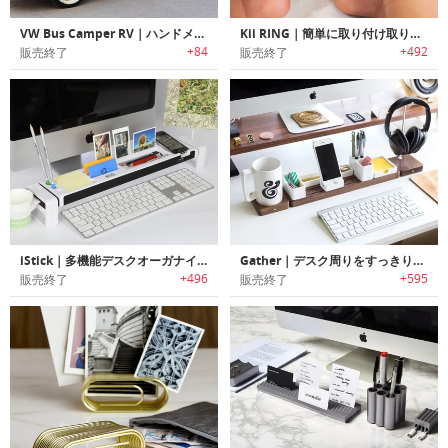
VW Bus Camper RV｜ハンドメイドビンテージVWモデルカー貯金箱
Kii RING｜簡単に取り付け取り外し可能なキーリング「キイリング」
+84
+492
販売終了
販売終了
iStick｜多機能デスクオーガナイザー
Gather｜デスク周りをすっきりオーガナイズ可能なモジュラーデザインデスクオーガナイザー「ギャザー」
+496
+595
販売終了
販売終了