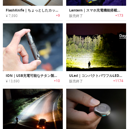
FlashKnife｜ちょっとしたカット作業に最適な隠しナイフブレード搭載ミニフラッシュライト「フラッシュナイフ」
Lantern｜スマホ充電機能搭載タフフラッシュライト「ランタン」
+9
+173
¥ 7,890
販売終了
ION｜USB充電可能なチタン製高性能ポケットフラッシュライト「イオン」
ULed｜コンパクトパワフルLEDフラッシュライト「ユーレッド」
+10
+1174
¥ 13,690
販売終了