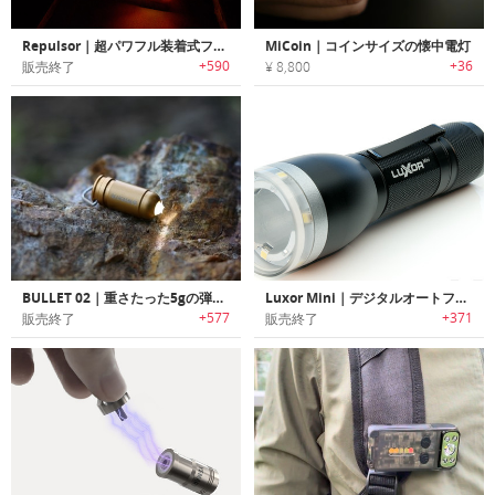
Repulsor｜超パワフル装着式フラッシュライト「レパルサー」
MiCoin｜コインサイズの懐中電灯
+590
+36
販売終了
¥ 8,800
BULLET 02｜重さたった5gの弾丸デザインフラッシュライト「ブレット02」
Luxor Mini｜デジタルオートフォーカス機能搭載スマートポケットフラッシュライト「ルクソーミニ」
+577
+371
販売終了
販売終了