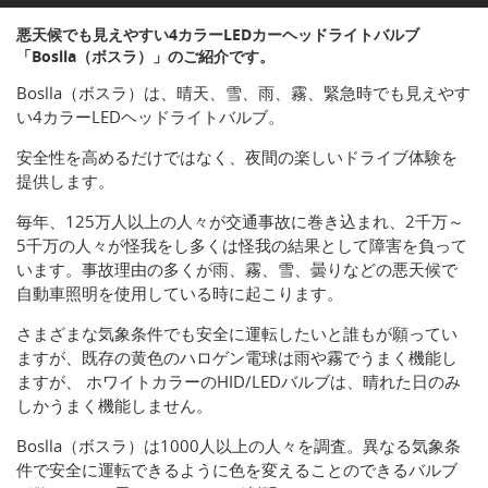
悪天候でも見えやすい4カラーLEDカーヘッドライトバルブ
「Boslla（ボスラ）」のご紹介です。
Boslla（ボスラ）は、晴天、雪、雨、霧、緊急時でも見えやす
い4カラーLEDヘッドライトバルブ。
安全性を高めるだけではなく、夜間の楽しいドライブ体験を
提供します。
毎年、125万人以上の人々が交通事故に巻き込まれ、2千万～
5千万の人々が怪我をし多くは怪我の結果として障害を負って
います。事故理由の多くが雨、霧、雪、曇りなどの悪天候で
自動車照明を使用している時に起こります。
さまざまな気象条件でも安全に運転したいと誰もが願ってい
ますが、既存の黄色のハロゲン電球は雨や霧でうまく機能し
ますが、 ホワイトカラーのHID/LEDバルブは、晴れた日のみ
しかうまく機能しません。
Boslla（ボスラ）は1000人以上の人々を調査。異なる気象条
件で安全に運転できるように色を変えることのできるバルブ