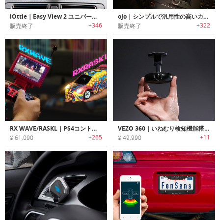
iOttie｜Easy View 2 ユニバーサルカーマウントホルダー
oJo｜シンプルで汎用性の高いカーマウントシステム「オージョー」
+346
+322
販売終了
販売終了
RX WAVE/RASKL｜PS4コントローラーを使用してまるでラジコンカーの中にいるような感覚で走行可能なRCカー「RX」
VEZO 360｜いねむり検知機能搭載4K/360˚スマートダッシュカメラ「ヴィーゾ360」
+265
+11
¥ 61,090
¥ 49,990