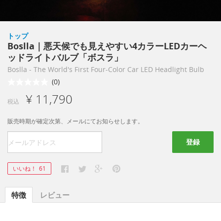
トップ
Boslla｜悪天候でも見えやすい4カラーLEDカーヘ
ッドライトバルブ「ボスラ」
Boslla - The World's First Four-Color Car LED Headlight Bulb
(0)
¥ 11,790
税込
販売時期が確定次第、メールにてお知らせします。
登録
いいね！
61
特徴
レビュー