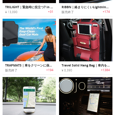
TRILIGHT｜緊急時に役立つ7 in 1多機能トライアングル警告灯「トライライト」
RIBBN｜絡まりにくいLightning/microUSB対応車用充電ケーブル「リビン」
+31
+174
¥ 13,890
販売終了
TRAPMATS｜車をクリーンに保つカーマット「トラップマット」
Travel Solid Hang Bag｜車内をすっきりオーガナイズできるPUレザー製カーシートオーガナイズバッグ
+194
+1384
販売終了
¥ 8,390