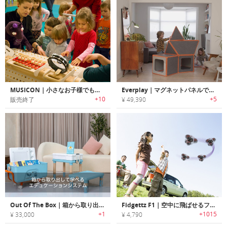
MUSICON｜小さなお子様でも簡単に音楽を楽しめるクリエイティブな木製打楽器「ミュージコン」
Everplay｜マグネットパネルで組み立てるキッズプレイハウス「エバープレイ」
+10
+5
販売終了
¥ 49,390
Out Of The Box｜箱から取り出して学べるエデュケーションシステム「アウトオブザボックス」
Fidgettz F1｜空中に飛ばせるフィジェットスピナー「フィジェッツF1」
+1
+1015
¥ 33,000
¥ 4,790