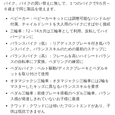
バイク。バイクの買い替えに無しで、１つのバイクで9カ月～
６歳まで同じ製品を使えます。
ベビーカー：ベビーカーキットには調整可能なハンドルが
付属。チャイルドシートを大人用のバイクにすばやく接続
三輪車：12～14カ月は三輪車として利用。反転してハイ
バージョンに
バランスバイク（低）：リアディスクブレーキ付き低バラ
ンスバイク。バランススキルのための最初のステップに
バランスバイク（高）：フレームを高いハイシートバラン
スの自転車にフ変換。ペダリングの練習に
ペダルバイク：ベルト駆動/ディスクブレーキとペダルキ
ットを取り付けて使用
オタマジャクシ三輪車：オタマジャクシ三輪車には2輪を
マスターしたキッズに異なるバランススキルを要求
ペダル三輪車；前後ブレーキ搭載のペダル三輪車。バラン
ス感が発達しきれていないお子様に最適
クワッド：クワッドには傾いたフロントエンドがあり、子
供は抵抗できません