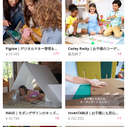
Pigzbe｜デジタルマネー管理をお子様に教えられるファイナンシャル教育デバイス「ピッグズビー」
Codey Rocky｜お子様のコーディング学習をサポートするAI搭載STEM教育ロボット「コーディーロッキー」
+77
+4
¥ 33,490
販売終了
HAUS｜モダンデザインのキッズプレイハウス「ハウス」
InvenTABLE｜お子様にも安心なカーボンボードカッター
+4
+1
¥ 34,790
¥ 282,000