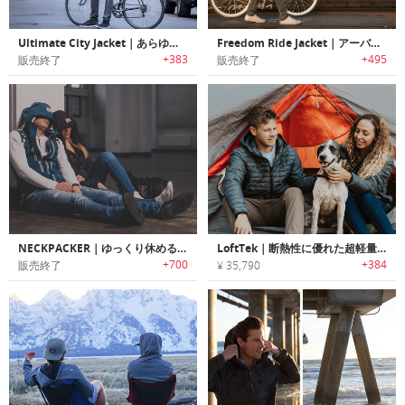
Ultimate City Jacket｜あらゆる天候・生活環境に適応する汎用性に優れた多機能ジャケット「ウルティメイトシティジャケット」
Freedom Ride Jacket｜アーバンサイクリングに最適な多機能ジャケット「フリーダムライド」
+383
+495
販売終了
販売終了
NECKPACKER｜ゆっくり休めるネックピロー搭載の多機能ジャケット/ベスト「ネックパッカー」
LoftTek｜断熱性に優れた超軽量・ハイパフォーマンスアドベンチャージャケット「ロフテック」
+700
+384
販売終了
¥ 35,790