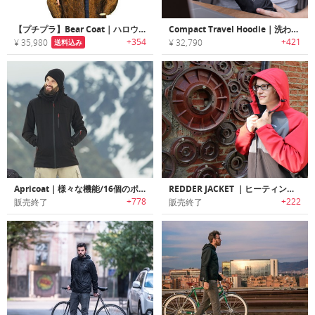
【プチプラ】Bear Coat｜ハロウィンに最適なベアーコート
Compact Travel Hoodie｜洗わずに長期着用可能な軽量/コンパクトトラベルパーカー「コンパクトトラベルフーディー」
+354
+421
¥ 35,980
¥ 32,790
送料込み
Apricoat｜様々な機能/16個のポケットを搭載したアドベンチャージャケット「アプリコート」
REDDER JACKET ｜ヒーティング機能搭載アウトドアジャケット「レッダージャケット」
+778
+222
販売終了
販売終了