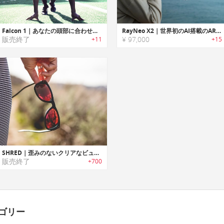
Falcon 1｜あなたの頭部に合わせてカスタムメイドされる超軽量スポーツサングラス「ファルコン1」
RayNeo X2｜世界初のAI搭載のARスマートグラス
販売終了
¥ 97,000
+11
+15
SHRED｜歪みのないクリアなビューを提供する液状ウレタンレンズサングラス「シュレッド」
販売終了
+700
ゴリー