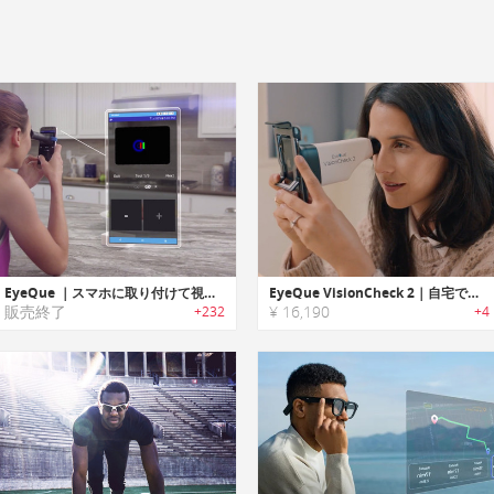
EyeQue ｜スマホに取り付けて視力チェックを行えるパーソナル視力テスト/トラッカー「アイキュー」
EyeQue VisionCheck 2｜自宅で瞳孔間距離を正確に測定可能な視力チェッカー「アイキュービジョンチェック2」
販売終了
¥ 16,190
+232
+4