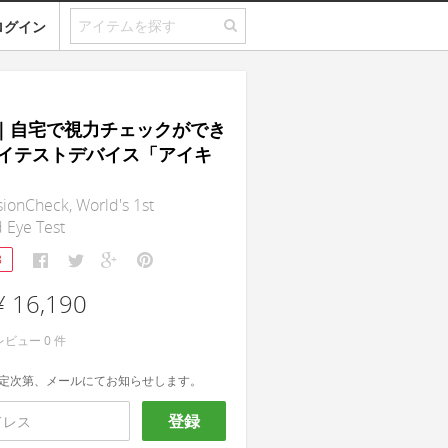
ログイン
ue｜自宅で視力チェックができ
イテストデバイス「アイキ
ionCheck, World's 1st
 Eye Test
8
¥ 16,190
レビュー
0
件
定次第、メールにてお知らせします。
登録