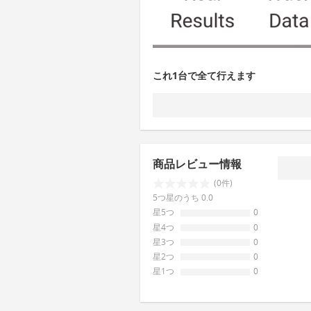
これ1台で全て行えます
商品レビュー情報
(0件)
5つ星のうち 0.0
星5つ
0
星4つ
0
星3つ
0
星2つ
0
星1つ
0