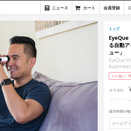
ニュース
カート
会員登録
トップ
EyeQ
る自動ア
ュー」
EyeQue Vis
Automated
いいね！
1
参考価格
販売時期が確