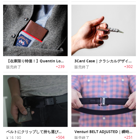
【在庫限り特価！】Quentin Long Wallet｜洗練されたスリムデザインロングウォレット
3Card Case｜クラシカルデザインミニマルカードケース「スリーカードケース」
+239
+302
販売終了
販売終了
ベルトにクリップして持ち運び可能なRFIDスリムウォレット「Flash Wallet（フラッシュ）」
Venturi BELT ADJUSTED｜瞬時に着脱・調整可能なベルト「ベルトアジャステッド」
+504
+251
¥ 16,190
販売終了