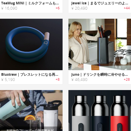
TeaMug MINI｜ミルクフォームも作れるミルクティーメーカー「ティーマグミニ」
Jewel Ice｜まるでジュエリーのような氷が作れるピュアアイスメーカー「ジュエルアイス」
¥ 16,090
¥ 20,490
+6
+44
Blustraw｜ブレスレットになる再使用可能なシリコン製ストロー「ブルーストロー」
Juno｜ドリンクを瞬時に冷やせるハイテクドリンククーラー「ジュノ」
¥ 5,190
¥ 46,490
+8
+28