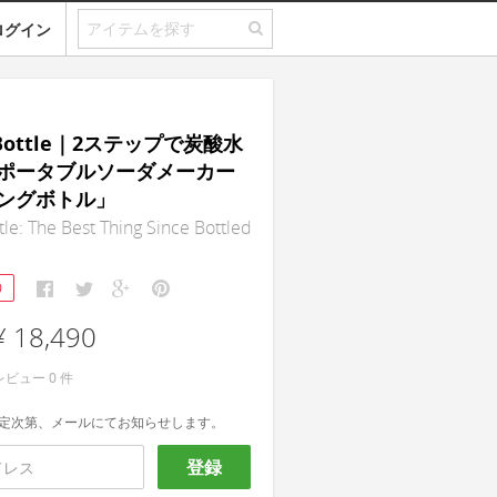
ログイン
g Bottle｜2ステップで炭酸水
ポータブルソーダメーカー
ングボトル」
tle: The Best Thing Since Bottled
0
¥ 18,490
レビュー
0
件
定次第、メールにてお知らせします。
登録