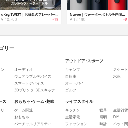
uKeg TWIST｜お好みのフレーバーの強炭酸水が楽しめるウォーターボトル「uKegツイスト」
Nuvoe｜ウォーターボトルを内側から洗浄するUV-Cクリーナー「ニューヴォ」
¥ 10,790
¥ 12,190
+19
+8
ゴリー
アウトドア･スポーツ
ォン
オーディオ
キャンプ
スケート
ウェアラブルデバイス
自転車
水泳
スマートデバイス
オートバイ
3Dプリンタ･3Dスキャナ
ゴルフ
ース
おもちゃ･ゲーム･趣味
ライフスタイル
ナリー
ゲーム関連
キッチン
寝具
生活雑貨
ー
おもちゃ
生活家電
照明
DIY
バーチャルリアリティ
ファッション
時計
ペット関