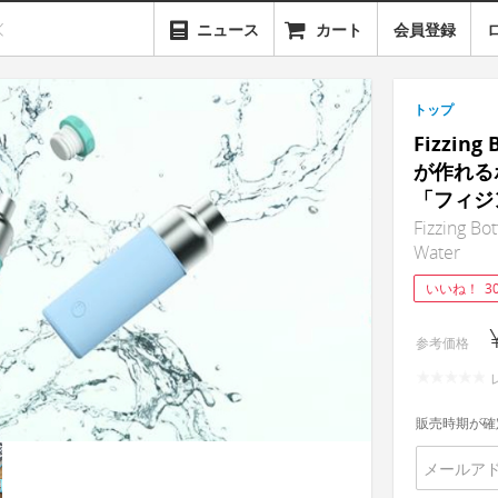
ニュース
カート
会員登録
トップ
Fizzin
が作れる
「フィジ
Fizzing Bot
Water
いいね！
3
参考価格
販売時期が確