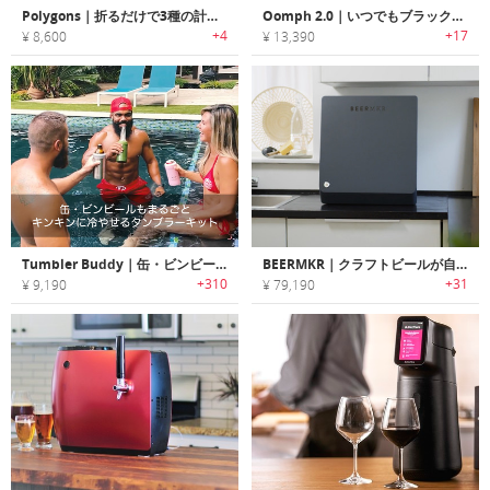
Polygons｜折るだけで3種の計量可能！折り紙のようなフラット計量スプーン
Oomph 2.0｜いつでもブラックコーヒーが楽しめる2-in-1のコーヒーメーカー「オーフ2.0」
+4
+17
¥ 8,600
¥ 13,390
Tumbler Buddy｜缶・ビンビールもまるごとキンキンに冷やせるタンブラーキット「タンブラーバディ」
BEERMKR｜クラフトビールが自宅で簡単に作れるオールインワンビアブリューワー「ビアメーカー」
+310
+31
¥ 9,190
¥ 79,190