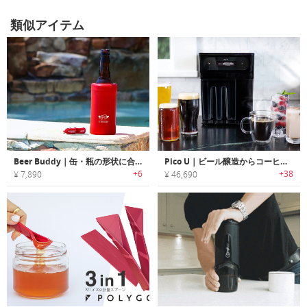
類似アイテム
Beer Buddy｜缶・瓶の形状に合わせて使用できるオールインワン真空断熱カバー「ビアバディー」
Pico U｜ビール醸造からコーヒードリップまで行えるユニバーサルブリューイングマシン「ピコユー」
+6
+38
¥ 7,890
¥ 46,690