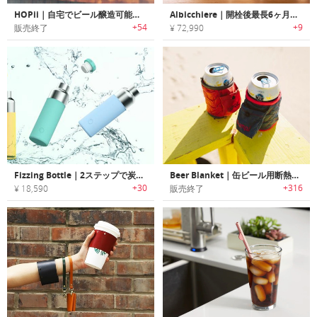
HOPii｜自宅でビール醸造可能なパーソナルマイクロブルワリー「ホピー」
Albicchiere｜開栓後最長6ヶ月間ワインを美味しく保存するスマートワインプリザーバー「アルビキエーレ」
+54
+9
販売終了
¥ 72,990
Fizzing Bottle｜2ステップで炭酸水が作れるポータブルソーダメーカー「フィジングボトル」
Beer Blanket｜缶ビール用断熱ブランケット
+30
+316
¥ 18,590
販売終了