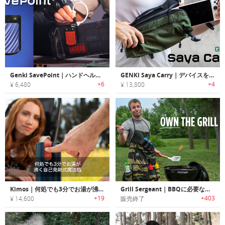
Genki SavePoint｜ハンドヘルドを最適化！様々なニーズ対応のSSD
GENKI Saya Carry｜デバイスを完璧に持ち運ぶスリングバッグ
+6
+4
¥ 6,480
¥ 13,800
Kimos｜何処でも3分でお湯が沸く自己発熱式魔法瓶「キーモス」
Grill Sergeant｜BBQに必要なアイテムを持ち運び可能なエプロン「グリルサージェント」
+19
+403
¥ 14,600
販売終了