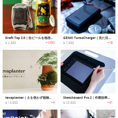
Draft Top 2.0｜缶ビールを格段に美味しくする、日本規格の缶にあわせたオープナー
GENKI TurboCharger｜見た目も使い勝手もスマートな高性能充電器
+1592
+18
¥ 2,980
¥ 7,980
tevaplanter｜土を使わず植物を育てられるプランター
Sketchboard Pro 2｜作業効率と作業姿勢を向上する、iPad用のドローイングスタンド
+4
+41
¥ 14,900
¥ 23,800