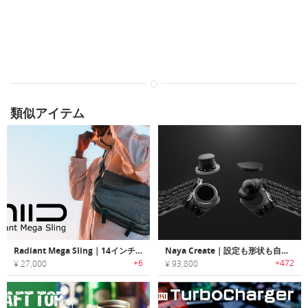
類似アイテム
Radiant Mega Sling｜14インチのノートPCが収納可能！仕事と普段使いできるスリングバッグ
Naya Create｜設定も形状も自由自在！直感的操作可能な分割式キーボード
+6
+472
¥ 27,000
¥ 93,800