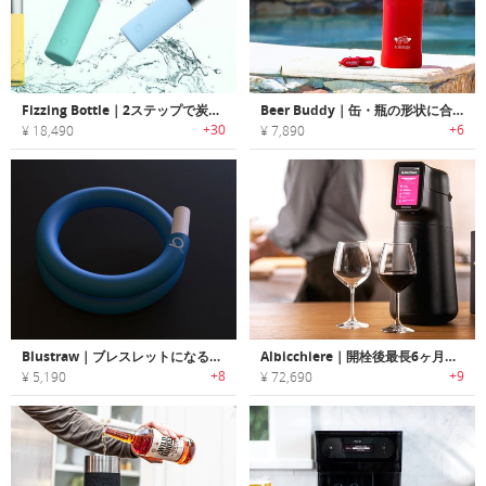
Fizzing Bottle｜2ステップで炭酸水が作れるポータブルソーダメーカー「フィジングボトル」
Beer Buddy｜缶・瓶の形状に合わせて使用できるオールインワン真空断熱カバー「ビアバディー」
+30
+6
¥ 18,490
¥ 7,890
Blustraw｜ブレスレットになる再使用可能なシリコン製ストロー「ブルーストロー」
Albicchiere｜開栓後最長6ヶ月間ワインを美味しく保存するスマートワインプリザーバー「アルビキエーレ」
+8
+9
¥ 5,190
¥ 72,690