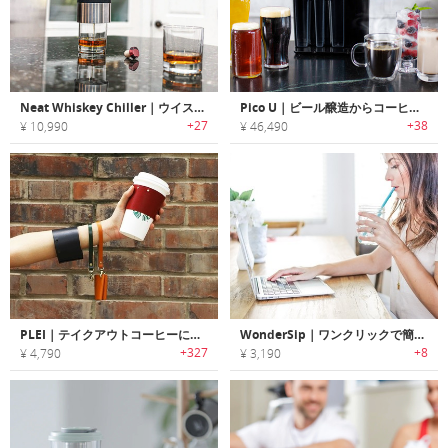
Neat Whiskey Chiller｜ウイスキーを薄めずに冷やせるウイスキーチラー「ニート」
Pico U｜ビール醸造からコーヒードリップまで行えるユニバーサルブリューイングマシン「ピコユー」
+27
+38
¥ 10,990
¥ 46,490
PLEI｜テイクアウトコーヒーに取り付けるエコフレンドリーアクセサリー「プレイコーヒーカラー」
WonderSip｜ワンクリックで簡単クリーニングできるエコストロー「ワンダーシップ」
+327
+8
¥ 4,790
¥ 3,190