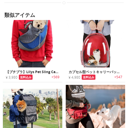
類似アイテム
【プチプラ】Lilys Pet Sling Carrier｜ハンズフリーで抱っこ可能なペット用スリングバッグ
カプセル型ペットキャリーバックパック
+569
+547
¥ 3,980
¥ 4,980
送料込み
送料込み