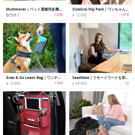
Muttmover｜ペット運搬用多機能バックパック「マットムーバー」
Sidekick Hip Pack｜ワンちゃんとのお散歩・お出かけに最適なウエストスリングバッグ「サイドキック」
+230
+416
販売終了
¥ 18,090
Grab & Go Leash Bag｜ワンチャンの散歩に必要なもの入れられるリード付きバッグ「グラブ＆ゴー」
SeatMate｜リモートワークを邪魔されずペットと共に！ベット用のオフィスシート
+104
+2
¥ 13,990
¥ 39,600