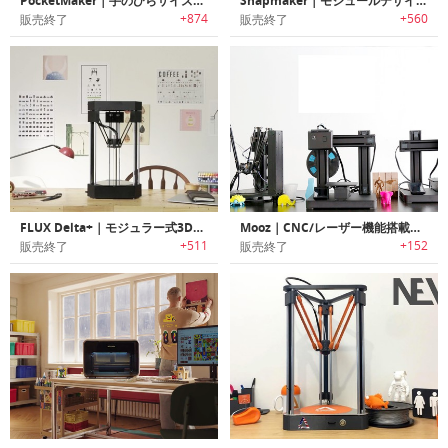
PocketMaker｜手のひらサイズのポータブル3Dプリンター「ポケットメーカー」
Snapmaker｜モジュールデザインオールメタルデスクトップ3Dプリンター「スナップメーカー」
+874
+560
販売終了
販売終了
FLUX Delta+｜モジュラー式3Dプリンター
Mooz｜CNC/レーザー機能搭載オールインワンの高精度３Dプリンター「ムーズ」
+511
+152
販売終了
販売終了