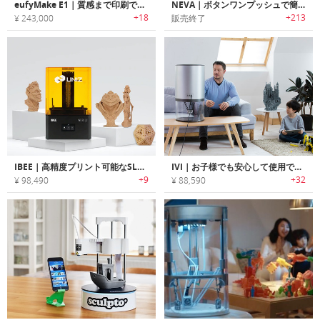
eufyMake E1｜質感まで印刷できる！高精細3Dプリンター
NEVA｜ボタンワンプッシュで簡単に操作可能な3Dプリンター「ネヴァ」
+18
+213
¥ 243,000
販売終了
IBEE｜高精度プリント可能なSLAテクノロジー搭載LCD-SLA 3Dプリンター「アイビー」
IVI｜お子様でも安心して使用できる3-in-1クローズループ3Dプリンター「アイヴィー」
+9
+32
¥ 98,490
¥ 88,590