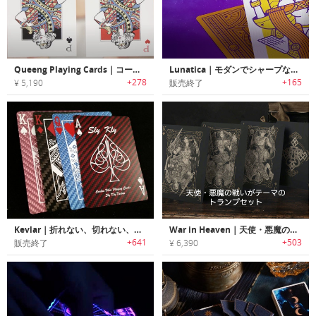
Queeng Playing Cards｜コートカードをアレンジしたトランプカードセット「クイーング」
Lunatica｜モダンでシャープなテイストのフルカスタムトランプセット「ルナティカ」
+278
+165
¥ 5,190
販売終了
Kevlar｜折れない、切れない、傷つかない！耐久性抜群のトランプ「ケブラートランプ」
War in Heaven｜天使・悪魔の戦いがテーマのトランプセット「ウォーインヘブン」
+641
+503
販売終了
¥ 6,390