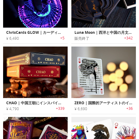
ChrisCards GLOW｜カーディストリーに最適な暗闇で光るトランプ「グロウ」
Luna Moon｜西洋と中国の月文化がテーマのトランプセット「ルナムーン」
+5
+342
¥ 6,490
販売終了
CHAO｜中国王朝にインスパイアされたエキゾチックなトランプ「チャオ」
ZERO｜国際的アーティストのイラストがARで動くハイテクトランプ「ゼロ」
+339
+36
¥ 4,790
¥ 6,690