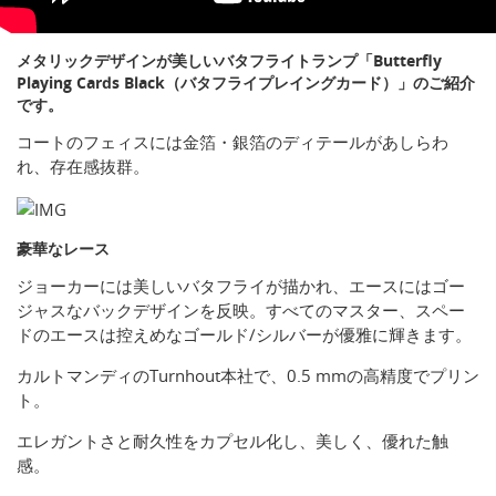
メタリックデザインが美しいバタフライトランプ「Butterfly
Playing Cards Black（バタフライプレイングカード）」のご紹介
です。
コートのフェィスには金箔・銀箔のディテールがあしらわ
れ、存在感抜群。
豪華なレース
ジョーカーには美しいバタフライが描かれ、エースにはゴー
ジャスなバックデザインを反映。すべてのマスター、スペー
ドのエースは控えめなゴールド/シルバーが優雅に輝きます。
カルトマンディのTurnhout本社で、0.5 mmの高精度でプリン
ト。
エレガントさと耐久性をカプセル化し、美しく、優れた触
感。