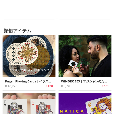
類似アイテム
Pagan Playing Cards｜イラストが美しい円形トランプ「パガン」
WINDROSES｜マジシャンのためにデザインされたトランプ「ウィンドローゼス」
+160
+521
¥ 10,290
¥ 5,790