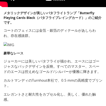
メタリックデザインが美しいバタフライトランプ「Butterfly
Playing Cards Black（バタフライプレイングカード）」のご紹介
です。
コートのフェィスには金箔・銀箔のディテールがあしらわ
れ、存在感抜群。
豪華なレース
ジョーカーには美しいバタフライが描かれ、エースにはゴー
ジャスなバックデザインを反映。すべてのマスター、スペー
ドのエースは控えめなゴールド/シルバーが優雅に輝きます。
カルトマンディのTurnhout本社で、0.5 mmの高精度でプリン
ト。
エレガントさと耐久性をカプセル化し、美しく、優れた触
感。