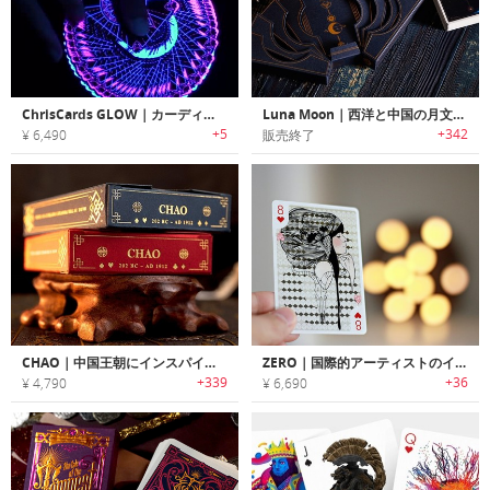
ChrisCards GLOW｜カーディストリーに最適な暗闇で光るトランプ「グロウ」
Luna Moon｜西洋と中国の月文化がテーマのトランプセット「ルナムーン」
+5
+342
¥ 6,490
販売終了
CHAO｜中国王朝にインスパイアされたエキゾチックなトランプ「チャオ」
ZERO｜国際的アーティストのイラストがARで動くハイテクトランプ「ゼロ」
+339
+36
¥ 4,790
¥ 6,690