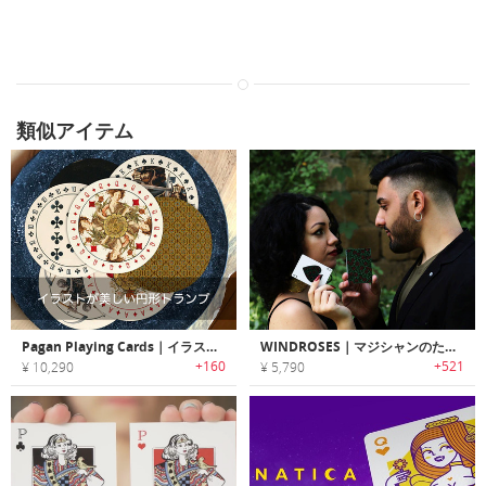
類似アイテム
Pagan Playing Cards｜イラストが美しい円形トランプ「パガン」
WINDROSES｜マジシャンのためにデザインされたトランプ「ウィンドローゼス」
+160
+521
¥ 10,290
¥ 5,790