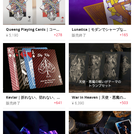
Queeng Playing Cards｜コートカードをアレンジしたトランプカードセット「クイーング」
Lunatica｜モダンでシャープなテイストのフルカスタムトランプセット「ルナティカ」
+278
+165
¥ 5,190
販売終了
Kevlar｜折れない、切れない、傷つかない！耐久性抜群のトランプ「ケブラートランプ」
War in Heaven｜天使・悪魔の戦いがテーマのトランプセット「ウォーインヘブン」
+641
+503
販売終了
¥ 6,390