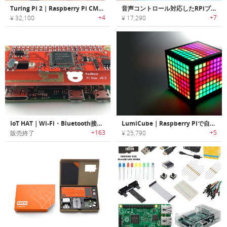
Turing Pi 2｜Raspberry Pi CM4やNVIDIA Jetsonをサポートする4ノードミニITXクラスタボード
音声コントロール対応したRPiプロジェクトに最適なコンパニオンボード「Ezblock Pi（イージーブロックパイ）」
+4
+7
¥ 32,100
¥ 17,290
IoT HAT｜Wi-Fi・Bluetooth接続機能拡張ボード「アイオーティー・ハット」
LumiCube｜Raspberry Piで自由にコーディング可能なLEDキューブ「ルミキューブ」
+163
+5
販売終了
¥ 25,790