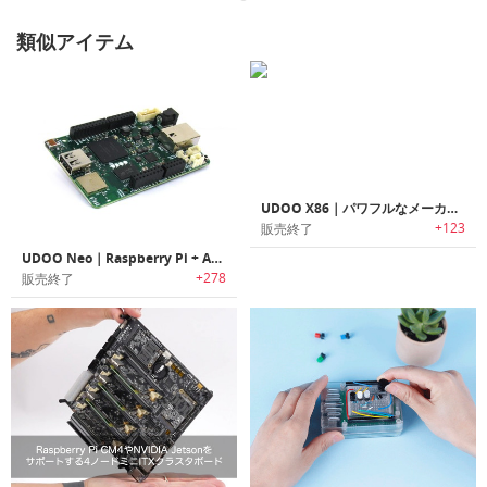
類似アイテム
UDOO X86｜パワフルなメーカーボード「ユードゥーX86」
+123
販売終了
UDOO Neo｜Raspberry Pi + Arduino + Wi-Fi + BT 4.0 + センサー
+278
販売終了