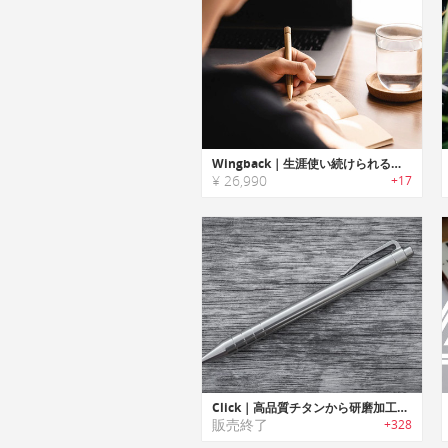
Wingback｜生涯使い続けられるカスタムメイドブラス/ステンレススチールメカニカルペン「ウィングバック」
¥ 26,990
+17
Click｜高品質チタンから研磨加工したパーツのみを使用したクリック式ペン「クリック」
販売終了
+328