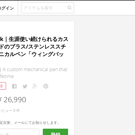
ログイン
ack｜生涯使い続けられるカス
ドのブラス/ステンレススチ
ニカルペン「ウィングバッ
A custom mechanical pen that
lifetime
65
¥ 26,990
レビュー
0
件
定次第、メールにてお知らせします。
登録