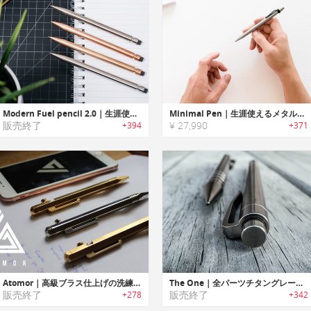
Modern Fuel pencil 2.0｜生涯使えるミニマルデザインメカニカルペンシル「モダンフュールペンシル2.0」
Minimal Pen｜生涯使えるメタルミニマルペン
販売終了
¥ 27,990
+394
+371
Atomor｜高級ブラス仕上げの洗練されたソリッドメタルペン「アトモール」
The One｜全パーツチタングレード5のペン「ザ・ワン」
販売終了
販売終了
+278
+342