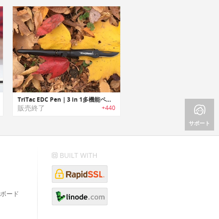
TriTac EDC Pen｜3 in 1多機能ペン「トライタック」
販売終了
+440
サポート
BUILT WITH
ボード