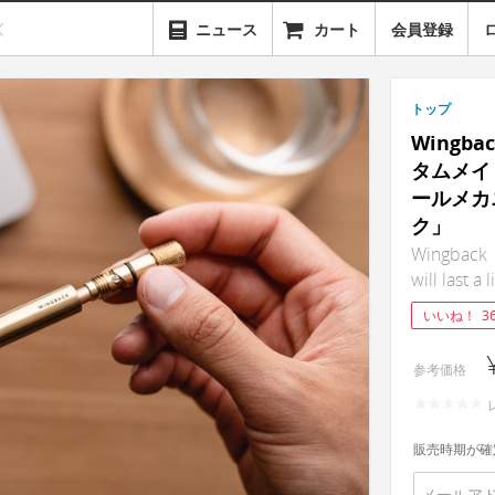
ニュース
カート
会員登録
トップ
Wingb
タムメイ
ールメカ
ク」
Wingback｜
will last a 
いいね！
3
参考価格
販売時期が確