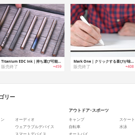
Titanium EDC Ink｜持ち運び可能なチタン製キーホルダーペン「EDC インク」
Mark One｜クリックする喜びが味わえるミニマルデザインオールメタルペン「マークワン」
販売終了
販売終了
+459
+408
ゴリー
アウトドア･スポーツ
ォン
オーディオ
キャンプ
スケート
ウェアラブルデバイス
自転車
水泳
スマートデバイス
オートバイ