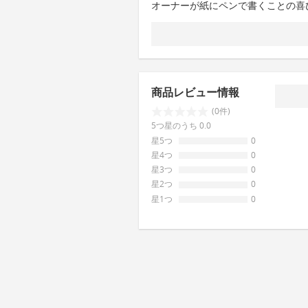
オーナーが紙にペンで書くことの喜
商品レビュー情報
(0件)
5つ星のうち 0.0
星5つ
0
星4つ
0
星3つ
0
星2つ
0
星1つ
0