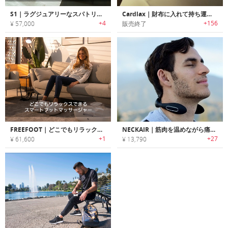
S1｜ラグジュアリーなスパトリートメントが楽しめるホットストーンセット「S1」
Cardlax｜財布に入れて持ち運び可能なカードサイズ電気マッサージャー「カードラックス」
+4
+156
¥ 57,000
販売終了
FREEFOOT｜どこでもリラックスできるスマートウェアラブルフットマッサージャー「フリーフット」
NECKAIR｜筋肉を温めながら痛みを和らげるEMSネックマッサージャー「ネックエアー」
+1
+27
¥ 61,600
¥ 13,790