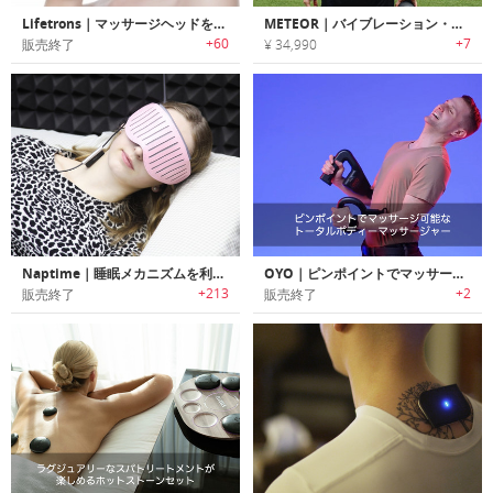
Lifetrons｜マッサージヘッドを交換可能なフェーシャルマッサージキット
METEOR｜バイブレーション・ヒート・プレッシャーで疲労を回復するリカバリーボール「ミーティア」
+60
+7
販売終了
¥ 34,990
Naptime｜睡眠メカニズムを利用し効率的な昼寝が可能なスマートアイシェード「ナップタイム」
OYO｜ピンポイントでマッサージ可能なトータルボディーマッサージャー
+213
+2
販売終了
販売終了