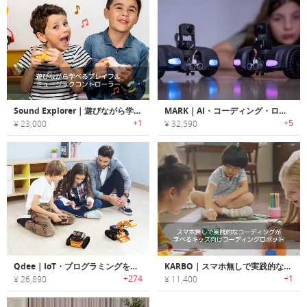
Sound Explorer｜遊びながら学べるプレイフルミュージックコントローラー「サウンドエクスプローラー」
MARK｜AI・コーディング・ロボティクスについて学べるDIYロボットキット「マーク」
+1
+5
¥ 23,000
¥ 32,590
Qdee｜IoT・プログラミングを学習できるキッズ向け教育ロボットキット「キューディー」
KARBO｜スマホ無しで実践的なコーディングが学べるキッズ向けコーディングロボット「カルボ」
+274
+1
¥ 26,890
¥ 11,400