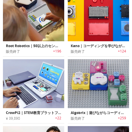
Root Robotics｜50以上のセンサーとアクチュエータを搭載したSTEMコーディングロボット「ルート」
Kano｜コーディングを学びながらスマートカメラ/スピーカー/ライトボードを作成可能なトイキット「カノ」
+196
+124
販売終了
販売終了
CrowPi2｜STEM教育プラットフォームになるRaspberry Piラップトップ「クロウパイ2」
Algobrix｜遊びながらコーディングが学べるプログラムブロックトイ「アルゴブリックス」
+22
+259
¥ 39,890
販売終了