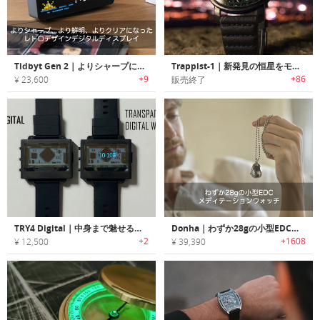
Tidbyt Gen 2｜よりシャープに、より鮮明に、よりクリアになったレトロデザインデジタルディスプレイ
Trappist-1｜新発見の恒星をモチーフにデザインされたリストウォッチ「トラピストワン」
+9
+86
¥ 23,600
販売終了
TRY4 Digital｜中身まで魅せる時代へ。透明スケルトンデザインのデジタル時計
Donha｜わずか28gの小型EDCメディテーションウォッチ
+2
+1608
¥ 12,500
¥ 39,390