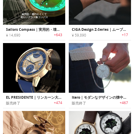
Sailors Compass｜実用的・壊れにくくて美しいブラス製コンパス「セーラーズコンパス」
CIGA Design Z-Series｜ムーブメントの精密な動きを眺められるシースルーデザインチタン製リストウォッチ「シーガデザインZ」
+643
+17
¥ 14,690
¥ 59,890
EL PRESIDENTE｜リンカーン大統領の懐中時計にインスパイアされたデザイン時計「エルプレジデンテ」
Itero｜モダンなデザインの懐中時計「イテロ」
+474
+467
販売終了
販売終了