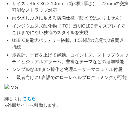
サイズ：46 × 36 × 10mm（縦×横×厚さ）、22mmの交換
可能なストラップ対応
雨や水しぶきに耐える防滴仕様（防水ではありません）
インジウムスズ酸化物（ITO）透明OLEDディスプレイで、
これまでにない独特のスタイルを実現
USB-C充電式バッテリー搭載。1.5時間の充電で2週間以上
持続
歩数計、手首を上げて起動、コイントス、ストップウォッ
チ／ビジュアルアラーム、豊富なテーマなどの追加機能
シンプルな3ボタン操作と物理ユーザーマニュアル付属
上級者向けにC言語でのローレベルプログラミングが可能
詳しくは
こちら
※外部サイトへ移動します。