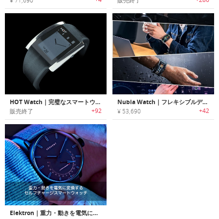
¥ 71,690
販売終了
HOT Watch｜完璧なスマートウォッチ＆革命的な通話方法
Nubia Watch｜フレキシブルディスプレイ搭載スマートウォッチ「ヌビアウォッチ」
+92
+42
販売終了
¥ 53,690
Elektron｜重力・動きを電気に変換するセルフチャージスマートウォッチ「エレクトロン」