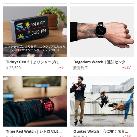
Tidbyt Gen 2｜よりシャープに、より鮮明に、よりクリアになったレトロデザインデジタルディスプレイ
Dagadam Watch｜通知センター/ヘルスフィットネス機能を搭載したカーブタッチベゼルスマートウォッチ「ダガダム」
+9
+287
¥ 23,600
販売終了
Time Red Watch｜レトロなLEDインジケーターを採用したウォッチ
Quotes Watch｜心に響く名言を表示するリストウォッチ「クオーツウォッチ」
+4
+286