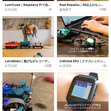
LumiCube｜Raspberry Piで自由にコーディング可能なLEDキューブ「ルミキューブ」
Root Robotics｜50以上のセンサーとアクチュエータを搭載したSTEMコーディングロボット「ルート」
+5
+196
¥ 25,890
販売終了
LoCoMoGo｜遊びながらコーディングを学べるトレインキット「ロコモゴー」
CoDrone EDU｜クラスレッスンに最適なコーディング学習用ドローン「コードローンEDU」
+226
+6
¥ 70,690
¥ 28,890