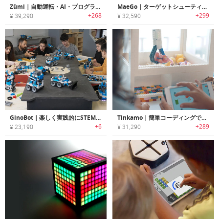
Zümi｜自動運転・AI・プログラミングについて学習できるロボットカー「ズーミ」
MaeGo｜ターゲットシューティングゲームとコーディングが楽しめるセルフドライビングロボット「メゴー」
+268
+299
¥ 39,290
¥ 32,590
GinoBot｜楽しく実践的にSTEMスキルを伸ばすカーロボット「ジノボット」
Tinkamo｜簡単コーディングでアイディアを実現可能なスマートビルディングブロック「ティンカモ」
+6
+289
¥ 23,190
¥ 31,290