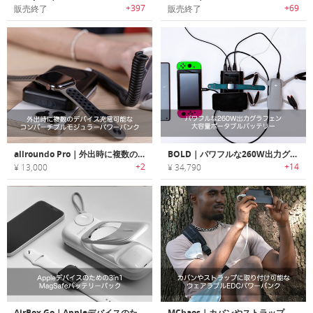
+397
+69
販売終了
販売終了
allroundo Pro｜外出時に複数のデバイス充電可能なコンバーチブルモジュラーパワーバンク
BOLD｜パワフルな260W出力グラフェン大容量ポータブルバッテリー「ボールド」
+2
+14
¥ 13,000
¥ 34,790
AirBox Go｜Appleデバイスのための3in1 MagSafeバッテリーパック
MChaos｜カバンやストラップに取り付け可能なウェアラブルEDCパワーバンク