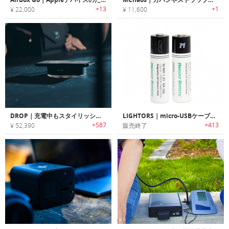
+13
+1
¥ 22,000
¥ 11,600
DROP｜充電中もスタイリッシュなスマートワイヤレスチャージャー「ドロップ」
LIGHTORS｜micro-USBケーブルで充電できる電池「ライトーズ」
+587
+413
¥ 52,390
販売終了