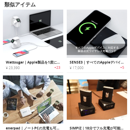
類似アイテム
Wattsugar｜Apple製品を1度に充電可能な60Wオールインワンチャージャー「ワットシュガー」
SENSE3｜すべてのAppleデバイスに対応する無接点式ワイヤレス充電パッド
+23
+5
¥ 23,390
¥ 17,000
enerpad｜ノートPCの充電も可能なコンセント内蔵大容量モバイルバッテリー「AC-24K」
SIMPIZ｜18分でフル充電が可能なポータブルチャージャー