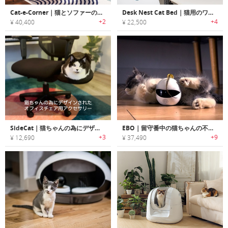
Cat-e-Corner｜猫とソファーの争いに幕を下す、猫用爪とぎ
Desk Nest Cat Bed｜猫用のワークスペースベッド
+2
+4
¥ 40,400
¥ 22,500
SideCat｜猫ちゃんの為にデザインされたオフィスチェア用アクセサリー「サイドキャット」
EBO｜留守番中の猫ちゃんの不安・運動不足を解消するスマートキャットコンパニオンロボット「イーボ」
+3
+9
¥ 12,690
¥ 37,490