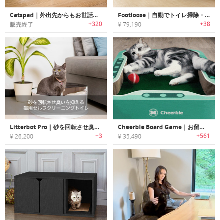
Catspad｜外出先からもお世話が可能な猫用スマートフード・ウォーターディスペンサー「キャッツパッド」
Footloose｜自動でトイレ掃除・健康状態をトラッキングできるスマート猫用トイレロボット「フットルース」
+320
+38
販売終了
¥ 79,190
Litterbot Pro｜砂を回転させ臭いを抑える猫用セルフクリーニングトイレ「リターボットプロ」
Cheerble Board Game｜お留守番時の退屈を解消する猫用インタラクティブトイ「チアブルボードゲーム」
+3
+561
¥ 26,200
¥ 35,490