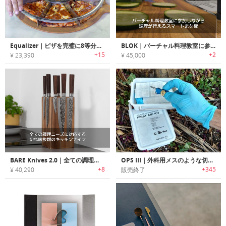
Equalizer｜ピザを完璧に8等分できるカットブレード
BLOK｜バーチャル料理教室に参加しながら調理が行えるスマートまな板「ブロック」
+15
+2
¥ 23,390
¥ 45,000
BARE Knives 2.0｜全ての調理ニーズに対応する切れ味抜群のキッチンナイフ「ベアナイフ2.0」
OPS III｜外科用メスのような切れ味のコンパクトポケットナイフ「オプススリー」
+8
+345
¥ 40,290
販売終了