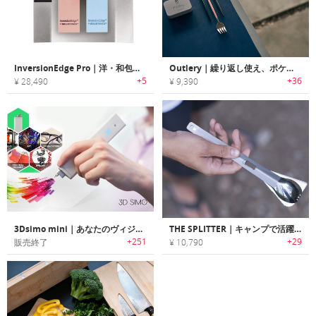
InversionEdge Pro｜洋・和包丁どちらでも砥げるシャープニングシステム「インバージョンエッジPro」
Outlery｜繰り返し使え、ポケットに収納可能なステンレス製折りたたみカトラリー「アウトリー」
+5
+36
¥ 28,490
¥ 9,390
3Dsimo mini｜あなたのヴィジョンを具現化する3Dプリントペン「3Dシモ・ミニ」
THE SPLITTER｜キャンプで活躍する多機能チタン製ユーテンシル「スプリッター」
+251
+29
販売終了
¥ 10,790