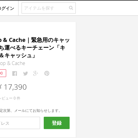
ログイン
op & Cache｜緊急用のキャッ
ち運べるキーチェーン「キ
＆キャッシュ」
oop & Cache
00
¥ 17,390
レビュー
0
件
定次第、メールにてお知らせします。
登録