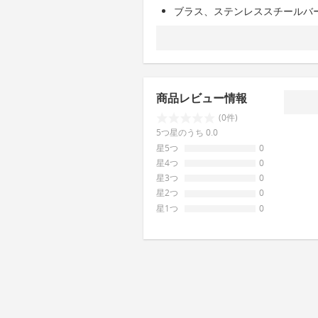
ブラス、ステンレススチールバ
商品レビュー情報
(0件)
5つ星のうち 0.0
星5つ
0
星4つ
0
星3つ
0
星2つ
0
星1つ
0