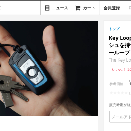
ニュース
カート
会員登録
トップ
Key Lo
シュを持
ーループ
The Key L
いいね！
2
参考価格
販売時期が確