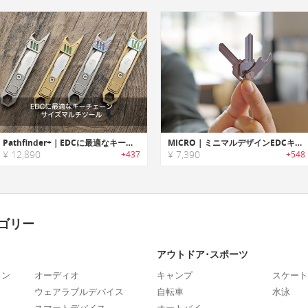
Pathfinder+｜EDCに最適なキーチェーンサイズマルチツール「パスファインダー」
MICRO｜ミニマルデザインEDCキーツール/オーガナイザー「マイクロ」
¥ 12,890
¥ 7,390
+437
+548
ゴリー
アウトドア･スポーツ
ォン
オーディオ
キャンプ
スケート
ウェアラブルデバイス
自転車
水泳
スマートデバイス
オートバイ