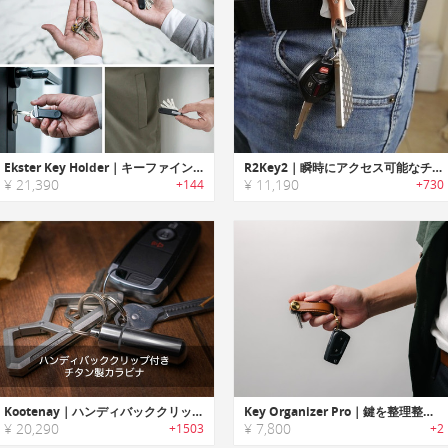
Ekster Key Holder｜キーファインダー・LEDライト搭載スマートキーホルダー「エクスター」
R2Key2｜瞬時にアクセス可能なチタン製キークリップ「R2キー2」
¥ 21,390
¥ 11,190
+144
+730
Kootenay｜ハンディバッククリップ付きチタン製カラビナ
Key Organizer Pro｜鍵を整理整頓でき、コンパクトに持ち運べるキーオーガナイザー
¥ 20,290
¥ 7,800
+1503
+2