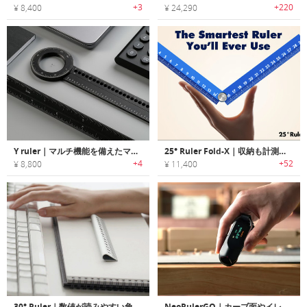
+3
+220
¥ 8,400
¥ 24,290
Y ruler｜マルチ機能を備えたマグネット定規
25° Ruler Fold-X｜収納も計測もスマートに！分度器になる多機能定規
+4
+52
¥ 8,800
¥ 11,400
30° Ruler｜数値が読みやすい角度がついたルーラー「30°ルーラー」
NeoRulerGO｜カーブ面やイレギュラーな表面を測定できるコンパクトルーラー