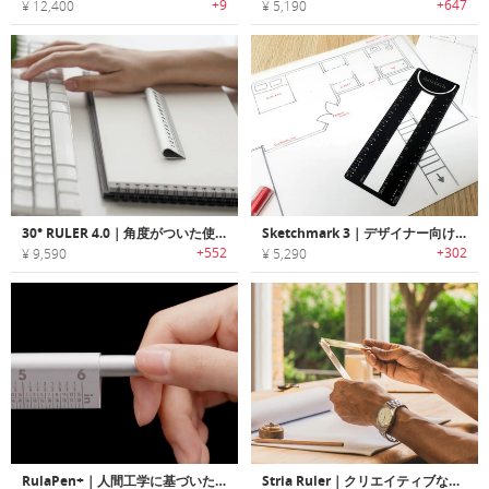
+9
+647
¥ 12,400
¥ 5,190
30° RULER 4.0｜角度がついた使いやすいルーラー「30°ルーラー4.0」
Sketchmark 3｜デザイナー向けにデザインされたブックマークとしても使用可能なルーラー「スケッチマーク3」
+552
+302
¥ 9,590
¥ 5,290
RulaPen+｜人間工学に基づいた角度でペンを内蔵したルーラー
Stria Ruler｜クリエイティブな作業に最適な45°アングルごとにクリックする折りたたみルーラー「ストリア」