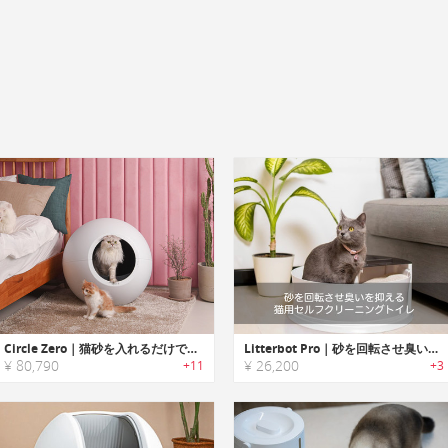
Circle Zero｜猫砂を入れるだけでOKの全自動クリーニング猫トイレ「サークルゼロ」
Litterbot Pro｜砂を回転させ臭いを抑える猫用セルフクリーニングトイレ「リターボットプロ」
¥ 80,790
¥ 26,200
+11
+3