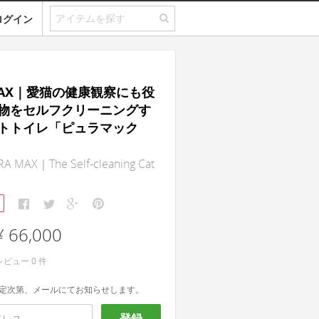
ログイン
 MAX｜愛猫の健康観察にも役
物をセルフクリーニングす
トトイレ「ピュラマック
RA MAX｜The Self-cleaning Cat
¥ 66,000
レビュー
0
件
定次第、メールにてお知らせします。
登録