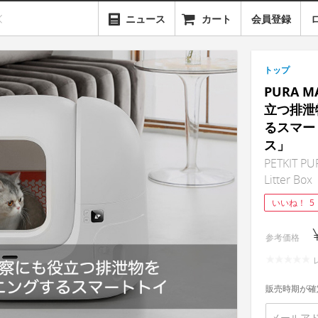
ニュース
カート
会員登録
トップ
PURA
立つ排泄
るスマー
ス」
PETKIT PU
Litter Box
いいね！
5
参考価格
販売時期が確