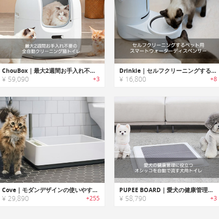
ChouBox｜最大2週間お手入れ不要の全自動クリーニング猫トイレ「シューボックス」
Drinkie｜セルフクリーニングするペット用スマートウォーターディスペンサー「ドリンキー」
¥ 59,090
¥ 16,800
+3
+8
Cove｜モダンデザインの使いやすい猫トイレ「コーブ」
PUPEE BOARD｜愛犬の健康管理に役立つオシッコを自動で流す犬用トイレ「パピーボード」
¥ 29,890
¥ 58,790
+255
+3