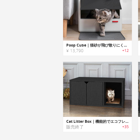
Poop Cube｜猫砂が飛び散りにくい3-in-1クリーニングセット付き猫トイレ「プープキューブ」
¥ 13,790
+12
Cat Litter Box｜機能的でエコフレンドリーな家具調猫トイレ
販売終了
+35