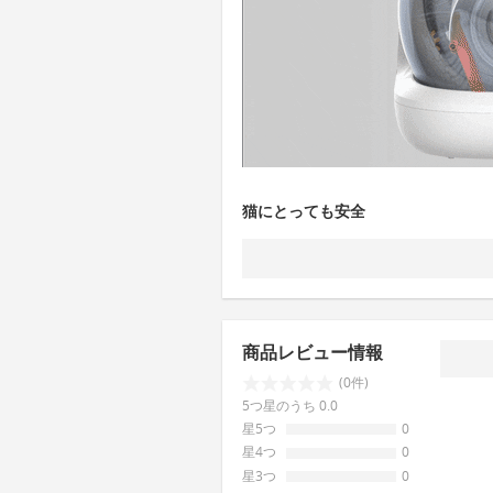
猫にとっても安全
商品レビュー情報
(0件)
5つ星のうち 0.0
星5つ
0
星4つ
0
星3つ
0