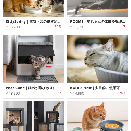
KittySpring｜電気・水の継ぎ足し不要のキャットフレンドリーウォーターファウンテン「キティースプリング」
POGME｜猫ちゃんの体重を管理するスマート体重計「ポグミー」
+595
+7
¥ 16,290
¥ 23,190
Poop Cube｜猫砂が飛び散りにくい3-in-1クリーニングセット付き猫トイレ「プープキューブ」
KATRIS Nest｜多目的に使用可能な猫ちゃん用ベッド・スクラッチャー「キャトリス」
+12
+297
¥ 13,890
¥ 14,990