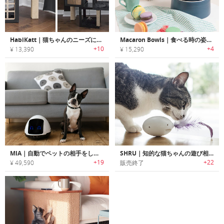
HabiKatt｜猫ちゃんのニーズに合わせてカスタマイズ可能なモジュラー式キャットタワー「ハビキャット」
Macaron Bowls｜食べる時の姿勢を改善して嘔吐を防止する猫用食器「マカロンボール」
+10
+4
¥ 13,390
¥ 15,290
MIA｜自動でペットの相手をしてくれるペットフレンドリーロボット「ミア」
SHRU｜知的な猫ちゃんの遊び相手
+19
+22
¥ 49,590
販売終了