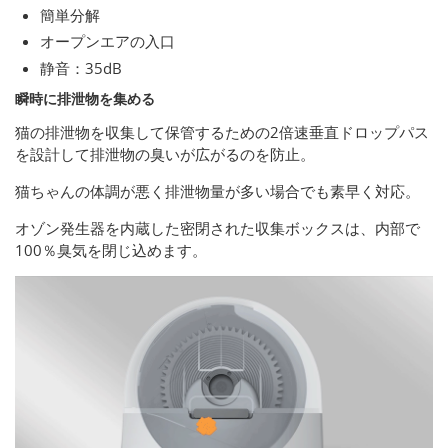
簡単分解
オープンエアの入口
静音：35dB
瞬時に排泄物を集める
猫の排泄物を収集して保管するための2倍速垂直ドロップパス
を設計して排泄物の臭いが広がるのを防止。
猫ちゃんの体調が悪く排泄物量が多い場合でも素早く対応。
オゾン発生器を内蔵した密閉された収集ボックスは、内部で
100％臭気を閉じ込めます。