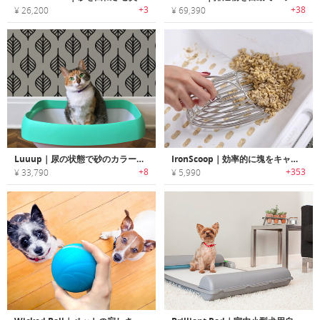
+3
+38
¥ 26,200
¥ 69,390
Luuup｜尿の状態で砂のカラーが変化する猫用ヘルスモニタリングトイレシステム「ループ」
IronScoop｜効率的に塊をキャッチできる猫トイレ砂用スコップ「アイロンスクープ」
+8
+353
¥ 33,790
¥ 5,990