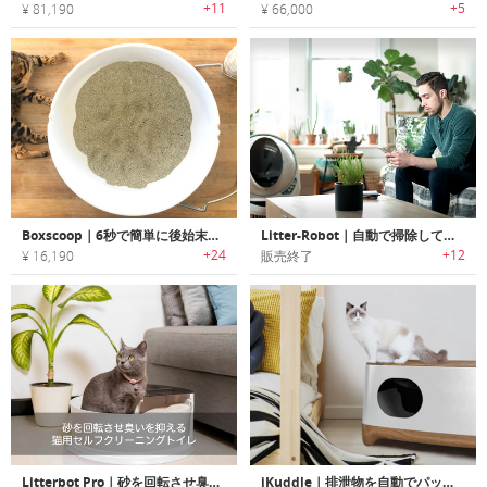
+11
+5
¥ 81,190
¥ 66,000
Boxscoop｜6秒で簡単に後始末できる猫用トイレシステム「ボックススクープ」
Litter-Robot｜自動で掃除してくれる猫用トイレロボット「リターロボット」
+24
+12
¥ 16,190
販売終了
Litterbot Pro｜砂を回転させ臭いを抑える猫用セルフクリーニングトイレ「リターボットプロ」
iKuddle｜排泄物を自動でパッキングする全自動猫用トイレ「アイカドル」