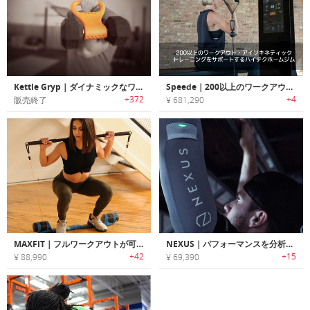
Kettle Gryp｜ダイナミックなワークアウトを可能にするダンベル用アタッチメントグリップ「ケトルグリップ」
Speede｜200以上のワークアウト・アイソキネティックトレーニングをサポートするハイテクホームジム「スピード」
+372
+4
販売終了
¥ 681,290
MAXFIT｜フルワークアウトが可能なポータブルスマートジム「マックスフィット」
NEXUS｜パフォーマンスを分析・改善するワークアウトスリーブ「ネクサス」
+42
+15
¥ 88,990
¥ 69,390