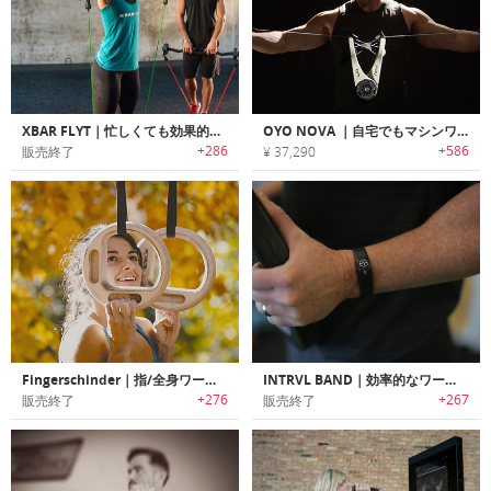
XBAR FLYT｜忙しくても効果的なワークアウトが可能なトラベルフレンドリーパーソナルフィットネスシステム「Xバーフライト」
OYO NOVA ｜自宅でもマシンワークアウトができるポータブルワークアウトデバイス「オーヨーノバ」
+286
+586
販売終了
¥ 37,290
Fingerschinder｜指/全身ワークアウト可能なモバイルトレーニングデバイス「フィンガーシンダー」
INTRVL BAND｜効率的なワークアウトが可能なトレーニングバンド「インターバルバンド」
+276
+267
販売終了
販売終了