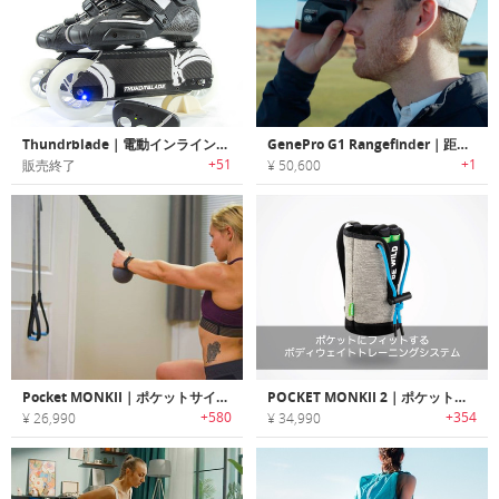
Thundrblade｜電動インラインスケート「サンダーブレード」
GenePro G1 Rangefinder｜距離計測×視認性でベストショットへ！ゴルフ用スマート計測器
+51
+1
販売終了
¥ 50,600
Pocket MONKII｜ポケットサイズのポータブルフィットネスデバイス「ポケットモンキー」
POCKET MONKII 2｜ポケットにフィットするボディウェイトトレーニングシステム「ポケットモンキー2」
+580
+354
¥ 26,990
¥ 34,990