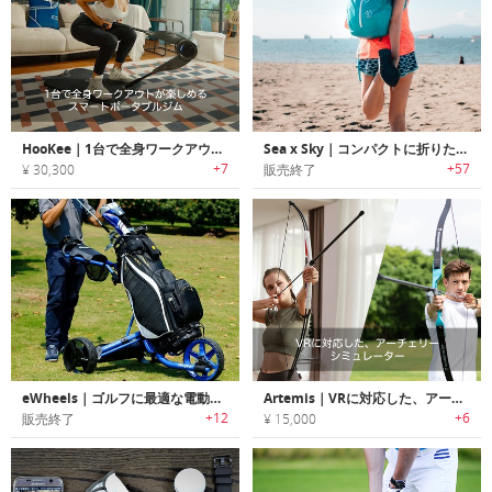
HooKee｜1台で全身ワークアウトが楽しめるスマートポータブルジム「フーキー」
Sea x Sky｜コンパクトに折りたためポケットにフィットする防水バックパック「シートゥスカイ」
+7
+57
¥ 30,300
販売終了
eWheels｜ゴルフに最適な電動リモートゴルフキャディー「eウィールズ」
Artemis｜VRに対応した、アーチェリーシミュレーター
+12
+6
販売終了
¥ 15,000