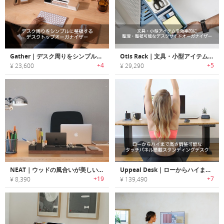
Gather｜デスク周りをシンプルに整頓するデスクトップオーガナイザー「ギャザー」
Otis Rack｜文具・小型アイテムを効率的に整理・整頓可能なデスクサイドオーガナイザー「オーティスラック」
+4
+5
¥ 23,600
¥ 29,290
NEAT｜ウッドの風合いが美しいMagSafe チャージャー搭載デスクオーガナイザー「ニート」
Uppeal Desk｜ローからハイまで高さ調整可能なタッチパネル搭載スタンディングデスク「アピールデスク」
+19
+7
¥ 8,390
¥ 139,490