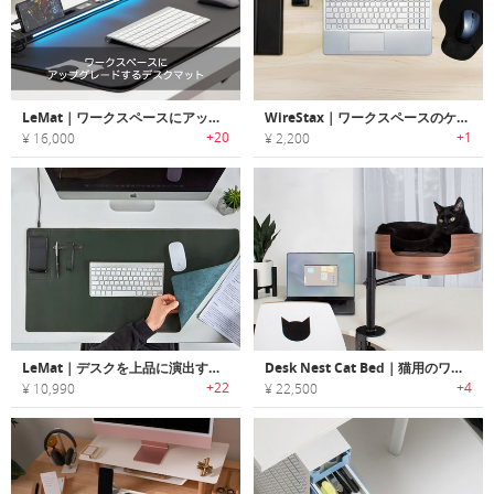
LeMat｜ワークスペースにアップグレードするデスクマット
WireStax｜ワークスペースのケーブルをスッキリ整理できるケーブルオーガナイザー
+20
+1
¥ 16,000
¥ 2,200
LeMat｜デスクを上品に演出するワイヤレスチャージ機能搭載レザー製デスクマット「ルマット」
Desk Nest Cat Bed｜猫用のワークスペースベッド
+22
+4
¥ 10,990
¥ 22,500