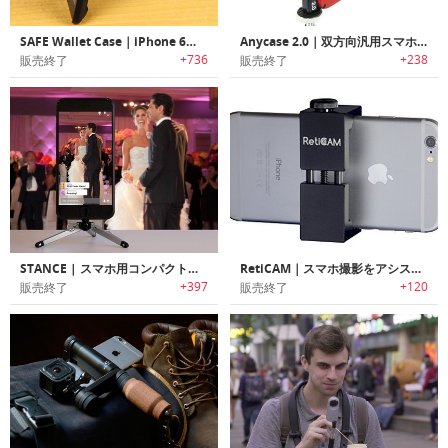
SAFE Wallet Case｜iPhone 6用の万能セーフ・ウォレットケース
Anycase 2.0｜双方向汎用スマホ用三脚アダプター エニーケース 2.0
+736
+238
販売終了
販売終了
STANCE | スマホ用コンパクト三脚
RetiCAM｜スマホ撮影をアシストする三脚用マウント「レティカム」
+397
+120
販売終了
販売終了