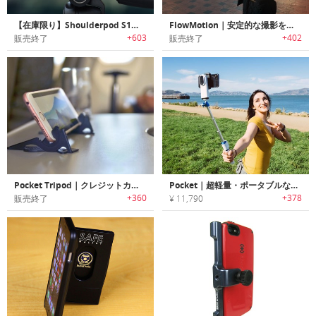
【在庫限り】Shoulderpod S1｜プロフェッショナル用スマートフォングリップ「ショルダーポッドS1」
FlowMotion｜安定的な撮影を可能にするスマホ用スタビライザー「フローモーション」
+603
+402
販売終了
販売終了
Pocket Tripod｜クレジットカードサイズのスマホ用三脚「ポケットトライポッド」
Pocket｜超軽量・ポータブルなスマホ用ポケットスタビライザー「ポケット」
+360
+378
販売終了
¥ 11,790