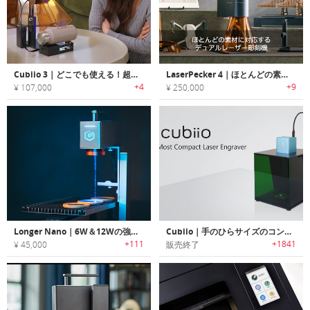
Cubiio 3｜どこでも使える！超軽量200gのポータブルレーザー彫刻機
LaserPecker 4｜ほとんどの素材に対応するデュアルレーザー彫刻機「レーザーペッカー4」
+4
+9
¥ 107,000
¥ 250,000
Longer Nano｜6W＆12Wの強力なポータブルレーザー彫刻機
Cubiio｜手のひらサイズのコンパクトレーザー彫刻機「キュービオ」
+111
+1841
¥ 45,000
販売終了