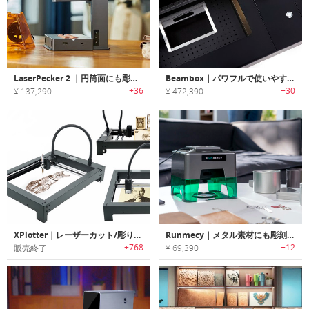
LaserPecker 2 ｜円筒面にも彫り付け可能なハンドヘルドレーザー彫刻機「レーザーペッカー2」
Beambox｜パワフルで使いやすいレーザーカッター/彫刻デバイス「ビームボックス」
+36
+30
¥ 137,290
¥ 472,390
XPlotter｜レーザーカット/彫り付け可能なデスクトップ作図装置「Xプロッター」
Runmecy｜メタル素材にも彫刻できるハイスピードレーザーエングレーバー「ランメーシー」
+768
+12
販売終了
¥ 69,390