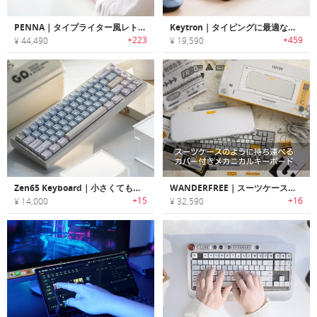
PENNA｜タイプライター風レトロデザインワイヤレスメカニカルキーボード 「ペナー」
Keytron｜タイピングに最適なウルトラスリムなワイヤレスメカニカルキーボード「キートロン」
+223
+459
¥ 44,490
¥ 19,590
Zen65 Keyboard｜小さくても快適！操作効率に優れたメカニカルキーボード
WANDERFREE｜スーツケースのように持ち運べるカバー付きメカニカルキーボード「ワンダーフリー」
+15
+16
¥ 14,000
¥ 32,590