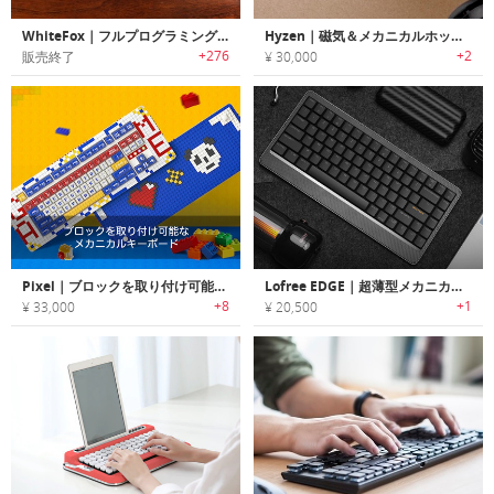
WhiteFox｜フルプログラミング可能なアルミフレームメカニカルキーボード「ホワイトフォックス」
Hyzen｜磁気＆メカニカルホットスワップ対応、CNCアルミボディの高性能キーボード
+276
+2
販売終了
¥ 30,000
Pixel｜ブロックを取り付け可能なメカニカルキーボード「ピクセル」
Lofree EDGE｜超薄型メカニカルキーボード
+8
+1
¥ 33,000
¥ 20,500