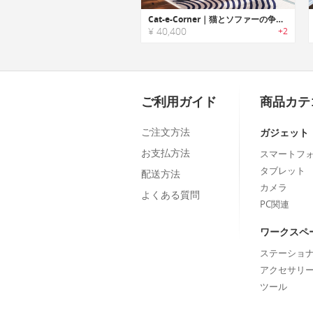
Cat-e-Corner｜猫とソファーの争いに幕を下す、猫用爪とぎ
¥ 40,400
+2
ご利用ガイド
商品カテ
ご注文方法
ガジェット
お支払方法
スマートフ
タブレット
配送方法
カメラ
よくある質問
PC関連
ワークスペ
ステーショ
アクセサリ
ツール