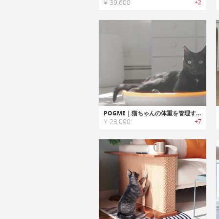
¥ 39,600
+2
POGME｜猫ちゃんの体重を管理するスマート体重計「ポグミー」
¥ 23,090
+7