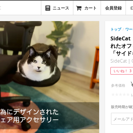
ニュース
カート
会員登録
トップ
/
ワー
SideC
れたオフ
「サイド
SideCat｜O
いいね！
3
参考価格
販売時期が確