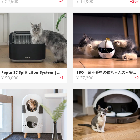
¥ 22,500
¥ 14,990
+4
+297
Popur S7 Split Litter System｜猫ちゃん想いの設計！防臭・安心設計のスマート猫トイレ
EBO｜留守番中の猫ちゃんの不安・運動不足を解消するスマートキャットコンパニオンロボット「イーボ」
¥ 50,000
¥ 37,390
+1
+9