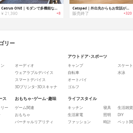
Catrub ONE｜モダンで多機能な猫用ファニチャー「キャットラブワン」
Catspad｜外出先からもお世話が可能な猫用スマートフード・ウォーターディスペンサー「キャッツパッド」
¥ 21,390
販売終了
+8
+320
ゴリー
アウトドア･スポーツ
ォン
オーディオ
キャンプ
スケート
ウェアラブルデバイス
自転車
水泳
スマートデバイス
オートバイ
3Dプリンタ･3Dスキャナ
ゴルフ
ース
おもちゃ･ゲーム･趣味
ライフスタイル
ナリー
ゲーム関連
キッチン
寝具
生活雑貨
ー
おもちゃ
生活家電
照明
DIY
バーチャルリアリティ
ファッション
時計
ペット関