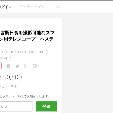
ログイン
ia｜皆既日食を撮影可能なスマ
ン用テレスコープ「ヘステ
rn Your Smartphone Into A
escope
¥ 50,800
レビュー
0
件
定次第、メールにてお知らせします。
登録