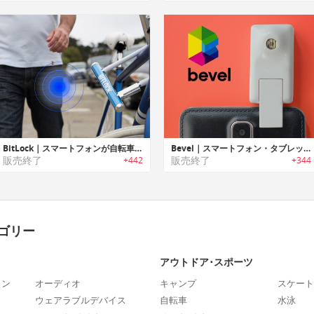
BitLock｜スマートフォンが自転車の鍵に
Bevel｜スマートフォン・タブレット用3D写真撮影デバイス「ベベル」
販売終了
販売終了
+442
+344
ゴリー
アウトドア･スポーツ
ォン
オーディオ
キャンプ
スケート
ウェアラブルデバイス
自転車
水泳