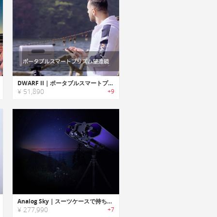
DWARF II｜ポータブルスマートプリズム望遠鏡「ドワーフⅡ」
¥ 51,890
+9
Analog Sky｜スーツケースで持ち運び可能な3Dプリント天体観測双眼鏡キット
¥ 277,990
+7