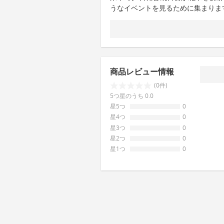
うなイベントを見るために集まりま
商品レビュー情報
(0件)
5つ星のうち 0.0
星5つ
0
星4つ
0
星3つ
0
星2つ
0
星1つ
0