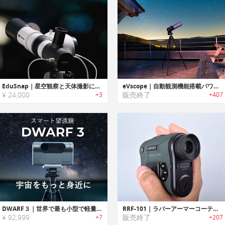
EduSnap｜星空観察と天体撮影に使える2-in-1スマート望遠鏡
eVscope｜自動観測機能搭載パワフル天体望遠鏡「eVスコープ」
¥ 24,000
販売終了
+3
+407
DWARF３｜世界で最も小型で軽量のスマート望遠鏡
RRF-101｜ラバーアーマーコーティングでタフユース可能なレンジファインダー
¥ 92,999
販売終了
+7
+207