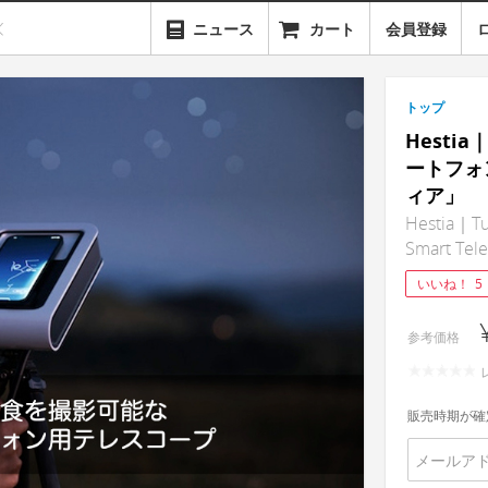
ニュース
カート
会員登録
トップ
Hest
ートフォ
ィア」
Hestia｜Tu
Smart Tel
いいね！
5
参考価格
販売時期が確