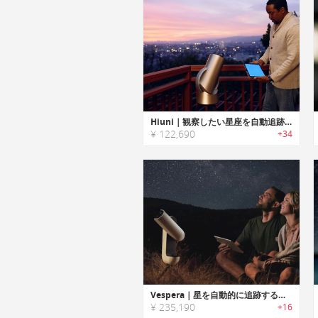
Hiuni｜観察したい星座を自動追跡可能なスマート望遠鏡「ハイユニ」
¥ 122,690
+34
Vespera｜星を自動的に追跡するスマート望遠鏡カメラ「ヴェスペラ」
¥ 235,190
+16