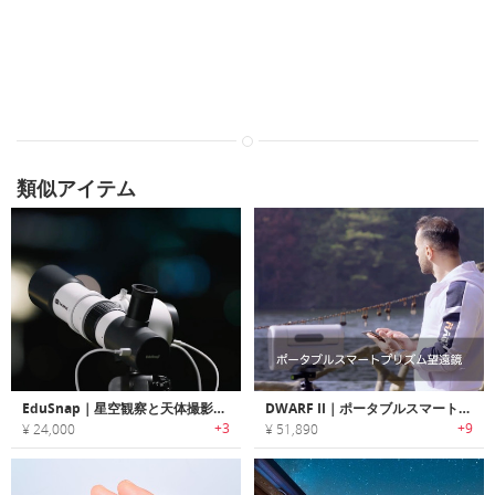
類似アイテム
EduSnap｜星空観察と天体撮影に使える2-in-1スマート望遠鏡
DWARF II｜ポータブルスマートプリズム望遠鏡「ドワーフⅡ」
+3
+9
¥ 24,000
¥ 51,890