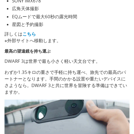
SONY IMX678
広角天体撮影
EQムードで最大60秒の露光時間
星図と予約撮影
詳しくは
こちら
※外部サイトへ移動します。
最高の望遠鏡を持ち運ぶ
DWARF 3は世界で最も小さく軽い天文台です。
わずか1.35キロの重さで手軽に持ち運べ、旅先での最高のパ
ートナーとなります。手間のかかる設置や重たいデバイスに
さようなら。DWARF 3と共に世界を冒険する準備はできてい
ますか。