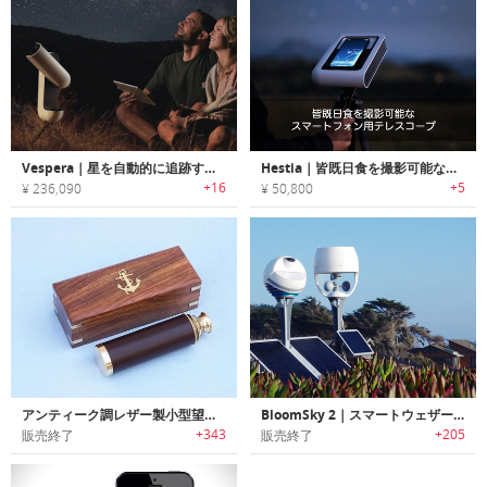
Vespera｜星を自動的に追跡するスマート望遠鏡カメラ「ヴェスペラ」
Hestia｜皆既日食を撮影可能なスマートフォン用テレスコープ「ヘスティア」
+16
+5
¥ 236,090
¥ 50,800
アンティーク調レザー製小型望遠鏡
BloomSky 2｜スマートウェザーカメラステーション「ブルームスカイ2」
+343
+205
販売終了
販売終了