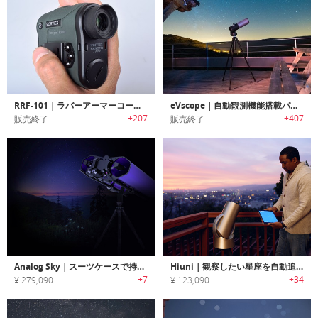
RRF-101｜ラバーアーマーコーティングでタフユース可能なレンジファインダー
eVscope｜自動観測機能搭載パワフル天体望遠鏡「eVスコープ」
+207
+407
販売終了
販売終了
Analog Sky｜スーツケースで持ち運び可能な3Dプリント天体観測双眼鏡キット
Hiuni｜観察したい星座を自動追跡可能なスマート望遠鏡「ハイユニ」
+7
+34
¥ 279,090
¥ 123,090