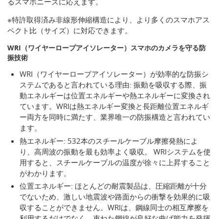
るスマホニーズに応えます。
※特許取得済み非線形伸縮構造により、より多くのスマホアス
ペクト比（サイズ）に対応できます。
WRI（ワイヤーロープアイソレーター）スマホのカメラを守る防
振技術
WRI（ワイヤーローブアイソレーター）が効率的な防振シ
ステムであると言われている理由: 振動を吸収する際、振
動エネルギーは位置エネルギーや熱エネルギーに変換され
ています。WRIは熱エネルギー変換と長距離位置エネルギ
ー両方を同時に満たす、業界唯一の防振構造と言われてい
ます。
熱エネルギー: 532本のスチールケーブル摩擦発熱によ
り、高周波の振動を最も効率よく吸収。 WRIシステムを使
用すると、スチールケーブルの温度が徐々に上昇すること
がわかります。
位置エネルギー: ほとんどの耐震製品は、圧縮距離が十分
でないため、激しい地震波や路面からの衝撃を効果的に吸
収することができません。WRIは、鋼線同士の相互摩擦を
利用するだけでなく、束ねた鋼線が良好な曲げ能力を発揮