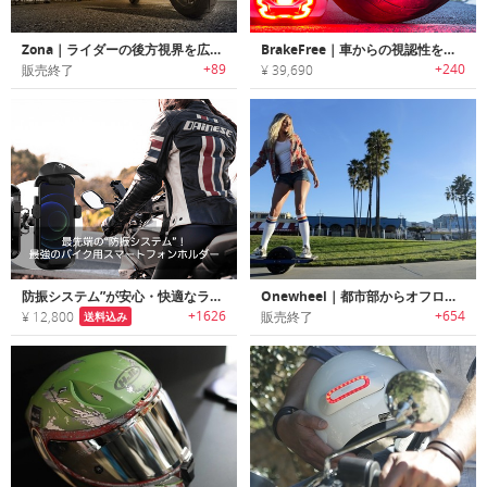
Zona｜ライダーの後方視界を広げるオートバイ用リアビューシステム「ゾナ」
BrakeFree｜車からの視認性を高めるヘルメット用ブレーキライト「ブレーキフリー」
+89
+240
販売終了
¥ 39,690
防振システム”が安心・快適なライディングを約束！バイク用スマートフォンホルダー「GUARDAMPER」
Onewheel｜都市部からオフロードまで様々な地形を走行可能なライディングボード「ワンホイール」
+1626
+654
¥ 12,800
販売終了
送料込み