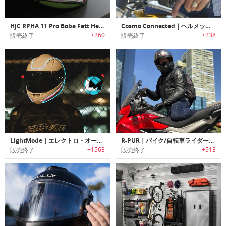
HJC RPHA 11 Pro Boba Fett Helmet｜スターウォーズの人気キャラクターBoba Fett をモチーフにデザインされたヘルメット
Cosmo Connected｜ヘルメットに取付けライダーの安全性を向上させるリアブレーキライト「コスモコネクテッド」
+260
+238
販売終了
販売終了
LightMode｜エレクトロ・オートバイヘルメット
R-PUR｜バイク/自転車ライダー用耐汚染マスク「アールピュア」
+1563
+513
販売終了
販売終了