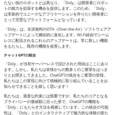
たない他のロボットとは異なり、「Doly」は開発者にロボッ
トの能力を拡張する機会を提供します。このため、「Doly」
は革新的でユニークなアプリケーションを作りたい開発者に
とって完璧なプラットフォームとなっています。
「Doly」は、生涯無料のOTA（Over-the-Air）ソフトウェアア
ップデートによって継続的に進化します。Wi-Fi経由でシーム
レスに配信されるこれらのアップデートは、常に新しい機能
をもたらし、既存の機能を改善します。
チャットGPTの統合
「Doly」が当初サーバーレスで設計された理由はここにあり
ます。しかし、私たちは皆様からの数多くのご要望をはっき
りとお聞きしてきました。ChatGPTの統合をご要望の皆様、
私たちはこの実現に向けて積極的に取り組んでいることをお
知らせできることを嬉しく思います！
私たちは、過度な約束には慎重ですが、私たちのコアとなる
プライバシーの価値観に沿った形で、ChatGPTの機能を
「Doly」にもたらす方法を模索しています。この統合の可能
性は、「Doly」とのインタラクティブで魅力的な体験の新た