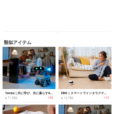
類似アイテム
Yonbo｜共に学び、共に暮らすAIロボット
EBO｜スマートでインタラクティブなファミリーコンパニオンロボット「エボ」
+36
+13
¥ 71,500
¥ 13,790