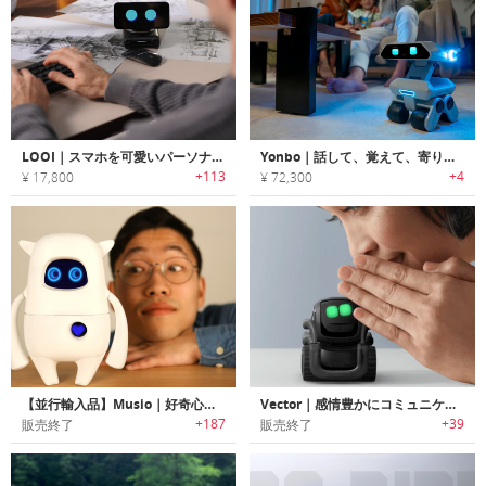
LOOI｜スマホを可愛いパーソナルアシスタントに変身させるロボット
Yonbo｜話して、覚えて、寄り添う。記憶力付き感情表現ロボット
+113
+4
¥ 17,800
¥ 72,300
【並行輸入品】Musio｜好奇心旺盛なかわいいロボット「ミュージオ」
Vector｜感情豊かにコミュニケーション可能なホームロボット「ベクター」
+187
+39
販売終了
販売終了