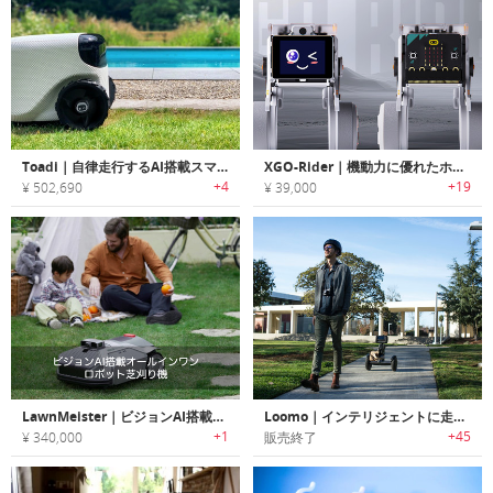
Toadi｜自律走行するAI搭載スマート芝刈り/草刈りロボット「トーディ」
XGO-Rider｜機動力に優れたホイール付きのAI・ロボット
+4
+19
¥ 502,690
¥ 39,000
LawnMeister｜ビジョンAI搭載オールインワンロボット芝刈り機「ローンマイスター」
Loomo｜インテリジェントに走行可能なロボット搭載ミニトランスポーター「ルーモ」
+1
+45
¥ 340,000
販売終了