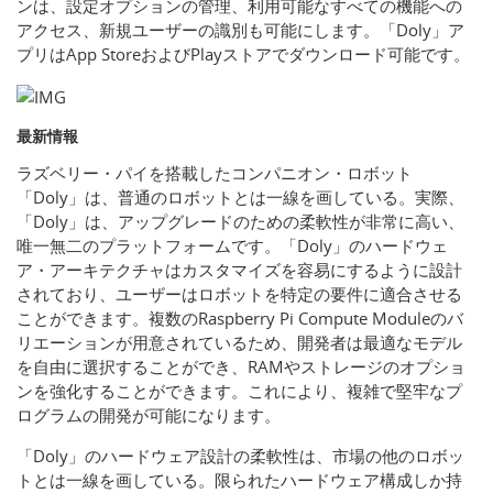
ンは、設定オプションの管理、利用可能なすべての機能への
アクセス、新規ユーザーの識別も可能にします。「Doly」ア
プリはApp StoreおよびPlayストアでダウンロード可能です。
最新情報
ラズベリー・パイを搭載したコンパニオン・ロボット
「Doly」は、普通のロボットとは一線を画している。実際、
「Doly」は、アップグレードのための柔軟性が非常に高い、
唯一無二のプラットフォームです。「Doly」のハードウェ
ア・アーキテクチャはカスタマイズを容易にするように設計
されており、ユーザーはロボットを特定の要件に適合させる
ことができます。複数のRaspberry Pi Compute Moduleのバ
リエーションが用意されているため、開発者は最適なモデル
を自由に選択することができ、RAMやストレージのオプショ
ンを強化することができます。これにより、複雑で堅牢なプ
ログラムの開発が可能になります。
「Doly」のハードウェア設計の柔軟性は、市場の他のロボッ
トとは一線を画している。限られたハードウェア構成しか持