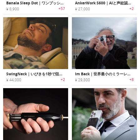
Banala Sleep Dot｜ワンプッシュでより早くより深く眠れる睡眠用ガジェット
AnkerWork S600｜AIと声紋認識搭載のスマートスマホマウント兼スピーカー
+57
+2
¥ 8,900
¥ 27,000
SwingNeck｜いびきを1秒で阻止するスマートピロー
Im Back｜世界最小のミラーレスカメラ
+2
+8
¥ 44,000
¥ 29,800