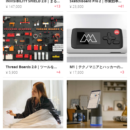
INVISIBILITY SHIELD 2.0｜まるで透明人間のように背景に溶け込める光学シールド
Sketchboard Pro 2｜作業効率と作業姿勢を向上する、iPad用のドローイングスタンド
+13
+41
¥ 147,000
¥ 23,800
Thread Boards 2.0｜ツールを全て整理整頓！3Dプリンターで作れる収納ペグボード
M1｜テクノマニアとハッカーのためのコンパクトなマルチツール
+4
+3
¥ 5,900
¥ 17,800