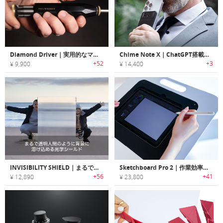
Diamond Driver｜実用的なマルチビットドライバー
Chime Note X｜ChatGPT搭載のレコーダー兼翻訳デバイス
+52
+3
¥ 9,900
¥ 14,400
INVISIBILITY SHIELD｜まるで透明人間のように背景に溶け込める光学シールド「インビジビリティシールド」
Sketchboard Pro 2｜作業効率と作業姿勢を向上する、iPad用のドローイングスタンド
+56
+41
¥ 12,890
¥ 23,800