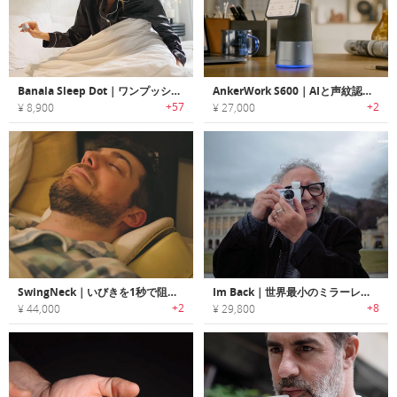
Banala Sleep Dot｜ワンプッシュでより早くより深く眠れる睡眠用ガジェット
AnkerWork S600｜AIと声紋認識搭載のスマートスマホマウント兼スピーカー
+57
+2
¥ 8,900
¥ 27,000
SwingNeck｜いびきを1秒で阻止するスマートピロー
Im Back｜世界最小のミラーレスカメラ
+2
+8
¥ 44,000
¥ 29,800