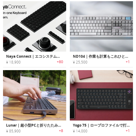
Naya Connect｜エコシステム拡張で理想の配置を実現する次世代Nayaキーボードセットアップ
ND104｜作業も計算もこれひとつでこなす104キーコントロールノブ付きキーボード
+80
+1
¥ 18,900
¥ 25,500
Lunar｜超小型PCと折りたたみキーボード
Yogo 75｜ロープロファイルで打ちやすい、レトロとフューチャーが融合したキーボード
+8
+1
¥ 85,900
¥ 14,000