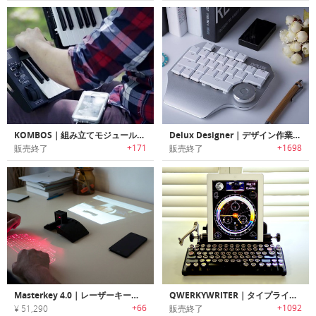
KOMBOS｜組み立てモジュール式ポータブルキーボード「コンボス」
Delux Designer｜デザイン作業に特化したマルチ機能ダイヤル搭載キーボード「デラックスデザイナー」
+171
+1698
販売終了
販売終了
Masterkey 4.0｜レーザーキーボード・プロジェクター機能搭載のポケットサイズPC「マスターキー4.0」
QWERKYWRITER｜タイプライターにインスパイアされたキーボード
+66
+1092
¥ 51,290
販売終了