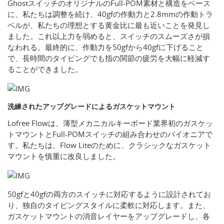
GhostスイッチのオリジナルのFull-POM素材と構造をベース
に、私たちは調整を続け、40gfの作動力と2.8mmの作動トラ
ベルが、私たちの理想とする黄金比に最も近いことを発見し
ました。これ以上力を弱めると、スイッチのスムーズさが損
なわれる。最終的に、作動力を50gfから40gfに下げること
で、長時間のタイピングでも指の関節の疲労を大幅に軽減す
ることができました。
洗練されたアップグレードによるガスケットマウント
Lofree Flowは、薄型メカニカルキーボード業界初のガスケッ
トマウントとFull-POMスイッチの組み合わせのパイオニアで
す。私たちは、Flow Liteのために、クラシックなガスケット
マウントを慎重に改良しました。
50gfと40gfの両方のスイッチに対応するように設計されてお
り、独自のタイピングスタイルに柔軟に対応します。また、
ガスケットマウントの消音レイヤーをアップグレードし、各