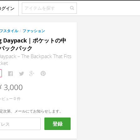
ログイン
フスタイル
/
ファッション
ag Daypack｜ポケットの中
バックパック
ypack – The Backpack That Fits
cket
¥ 3,000
レビュー
0
件
定次第、メールにてお知らせします。
登録