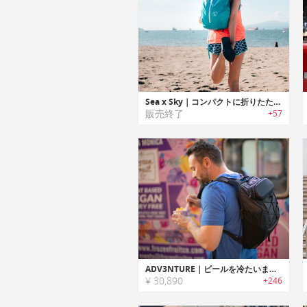
Sea x Sky｜コンパクトに折りたためポケットにフィットする防水バックパック「シートゥスカイ」
販売終了
+57
ADV3NTURE｜ビールを冷たいまま持ち運べる断熱ポケット搭載バックパック「アドベンチャー」
¥ 30,890
+246