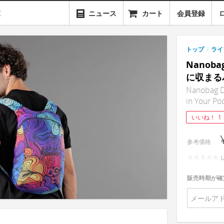
ニュース
カート
会員登録
トップ
/
ライ
Nanob
に収まる
Nanobag Da
in Your Po
いいね！
1
参考価格
販売時期が確