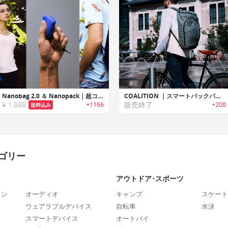
Nanobag 2.0 ＆ Nanopack｜超コンパクトで耐久性に優れたエコバッグ/バックパック「ナノバッグ2.0/ナノパック」
COALITION ｜スマートバックパック「コアリション」
¥ 1,998
販売終了
+1166
+200
送料込み
ゴリー
アウトドア･スポーツ
ォン
オーディオ
キャンプ
スケート
ウェアラブルデバイス
自転車
水泳
スマートデバイス
オートバイ