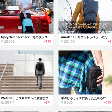
Upcycled Backpack｜海のプラスチックゴミをリサイクルしたエコバックパック「アップサイクルバックパック」
AuraOne｜モダントラベラーのためにデザインされた12ポケット折りたたみ式バックパック
¥ 25,390
¥ 28,190
+190
+4
Watson｜ビジネスマンに最適なプッシュオープン式ハードシェルバックパック「ワトソン」
手のひらサイズに折りたためる25L防水バックパック「Uinta Daypack 25（ウインタ）」
販売終了
¥ 9,980
+371
+615