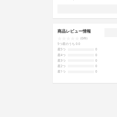
商品レビュー情報
(0件)
5つ星のうち 0.0
星5つ
0
星4つ
0
星3つ
0
星2つ
0
星1つ
0