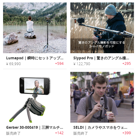
Lumapod｜瞬時にセットアップ可能なポータブルトライポッド「ルマポッド」
Slypod Pro｜驚きのアングル撮影を可能にする3-in-1モノポッド「スライポッドPro」
+594
+295
¥ 69,990
¥ 122,790
Gerber 30-000419｜三脚マルチツール
SELDI｜カメラやスマホをウェアラブルにする7-in-1ビデオリグ「セルディ」
+142
+399
販売終了
販売終了