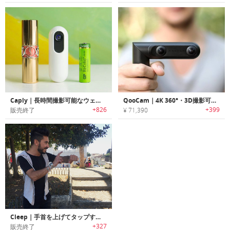
Caply｜長時間撮影可能なウェアラブルカメラ「カプリー」
QooCam｜4K 360°・3D撮影可能なステイックタイプカメラ「クーカム」
+826
+399
販売終了
¥ 71,390
Cleep｜手首を上げてタップするだけで撮影可能なウェアラブルリストカメラ「クリープ」
+327
販売終了