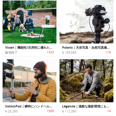
Vixari｜機能性/汎用性に優れたポータブルトライポッド「ヴィクサリー」
Polaris｜天体写真・自然写真撮影に最適なスマート電動トライポッドヘッド「ポラリス」
+333
+16
販売終了
¥ 108,690
SwitchPod｜瞬時にハンドヘルド/トライポッドに変身する折りたたみ三脚「スイッチポッド」
Légende｜過酷な撮影環境にも耐えられるトライポッド＆カメラバックパックセット「レジェンド」
+589
+4
¥ 28,290
¥ 112,390